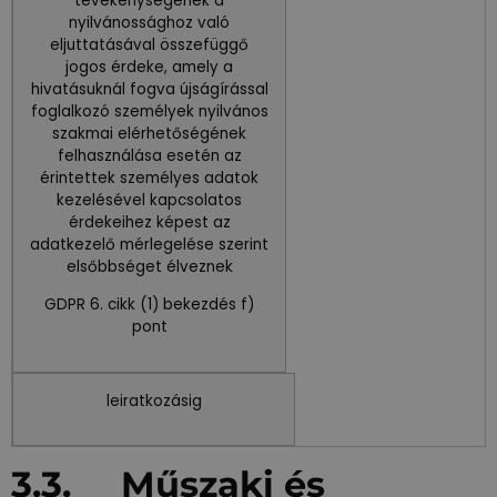
tevékenységének a
nyilvánossághoz való
eljuttatásával összefüggő
jogos érdeke, amely a
hivatásuknál fogva újságírással
foglalkozó személyek nyilvános
szakmai elérhetőségének
felhasználása esetén az
érintettek személyes adatok
kezelésével kapcsolatos
érdekeihez képest az
adatkezelő mérlegelése szerint
elsőbbséget élveznek
GDPR 6. cikk (1) bekezdés f)
pont
leiratkozásig
3.3. Műszaki és