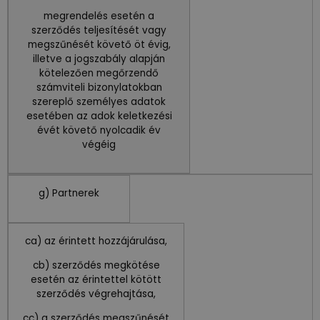
megrendelés esetén a
szerződés teljesítését vagy
megszűnését követő öt évig,
illetve a jogszabály alapján
kötelezően megőrzendő
számviteli bizonylatokban
szereplő személyes adatok
esetében az adok keletkezési
évét követő nyolcadik év
végéig
g) Partnerek
ca) az érintett hozzájárulása,
cb) szerződés megkötése
esetén az érintettel kötött
szerződés végrehajtása,
cc) a szerződés megszűnését