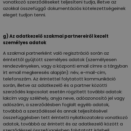
vonatkozó szerződéseket teljesíteni tudja, illetve az
azokkal összefüggő dokumentációs kötelezettségeinek
eleget tudjon tenni.
g) Az adatkezelő szakmai partnereiről kezelt
személyes adatok
A szakmai partnerként való regisztráció során az
érintettől gyűjtött személyes adatok (személyesen
rendezvényeken, vagy a központi email címre a tárgyban
írt email megkeresés alapján): név, e-mail-cím,
telefonszám. Az érintettel folytatott kommunikáció
során, illetve az adatkezelő és a partner közötti
szerződés kapcsolat esetén rögzített további adatok:
lakcím vagy székhely, anyja neve, adóazonosító jel vagy
adószám, a szerződésben foglalt egyéb adatok,
továbbá a szerződéssel és annak teljesítésével
összefüggésben tett érintetti nyilatkozatokra vonatkozó
adatok, továbbá az érintett és az adatkezelő között a
szerződéssel összefüggésben folytatott írásbeli