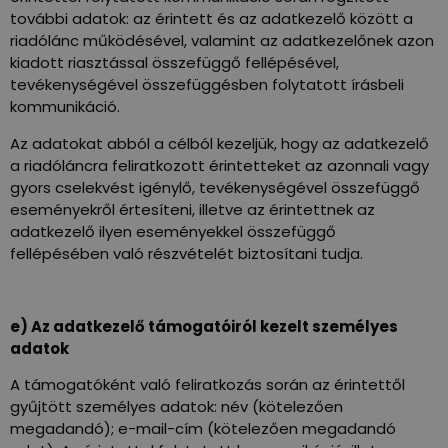
további adatok: az érintett és az adatkezelő között a
riadólánc működésével, valamint az adatkezelőnek azon
kiadott riasztással összefüggő fellépésével,
tevékenységével összefüggésben folytatott írásbeli
kommunikáció.
Az adatokat abból a célból kezeljük, hogy az adatkezelő
a riadóláncra feliratkozott érintetteket az azonnali vagy
gyors cselekvést igénylő, tevékenységével összefüggő
eseményekről értesíteni, illetve az érintettnek az
adatkezelő ilyen eseményekkel összefüggő
fellépésében való részvételét biztosítani tudja.
e) Az adatkezelő támogatóiról kezelt személyes
adatok
A támogatóként való feliratkozás során az érintettől
gyűjtött személyes adatok: név (kötelezően
megadandó); e-mail-cím (kötelezően megadandó