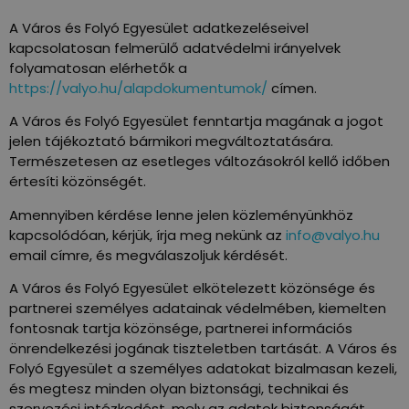
A Város és Folyó Egyesület adatkezeléseivel
kapcsolatosan felmerülő adatvédelmi irányelvek
folyamatosan elérhetők a
https://valyo.hu/alapdokumentumok/
címen.
A Város és Folyó Egyesület fenntartja magának a jogot
jelen tájékoztató bármikori megváltoztatására.
Természetesen az esetleges változásokról kellő időben
értesíti közönségét.
Amennyiben kérdése lenne jelen közleményünkhöz
kapcsolódóan, kérjük, írja meg nekünk az
info@valyo.hu
email címre, és megválaszoljuk kérdését.
A Város és Folyó Egyesület elkötelezett közönsége és
partnerei személyes adatainak védelmében, kiemelten
fontosnak tartja közönsége, partnerei információs
önrendelkezési jogának tiszteletben tartását. A Város és
Folyó Egyesület a személyes adatokat bizalmasan kezeli,
és megtesz minden olyan biztonsági, technikai és
szervezési intézkedést, mely az adatok biztonságát