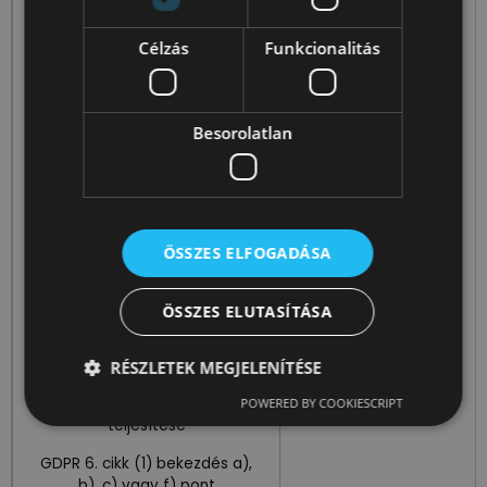
megkötése esetén az
érintettel kötött szerződés
végrehajtása,
Célzás
Funkcionalitás
cc) a tagság megszűnését és
a szerződés megszűnését
vagy teljesítését követően
Besorolatlan
pedig az adatkezelő jogi
igényeinek érvényesítésével és
védelmével összefüggő jogos
érdeke, amely az ilyen igények
elévüléséig indokolja az
ÖSSZES ELFOGADÁSA
adatkezelést,
cd) a jogszabály alapján
ÖSSZES ELUTASÍTÁSA
kötelezően megőrzendő
számviteli bizonylatokban
szereplő személyes adatok
RÉSZLETEK MEGJELENÍTÉSE
esetében az adatkezelő
jogszabályi kötelezettségének
POWERED BY COOKIESCRIPT
teljesítése
GDPR 6. cikk (1) bekezdés a),
b), c) vagy f) pont