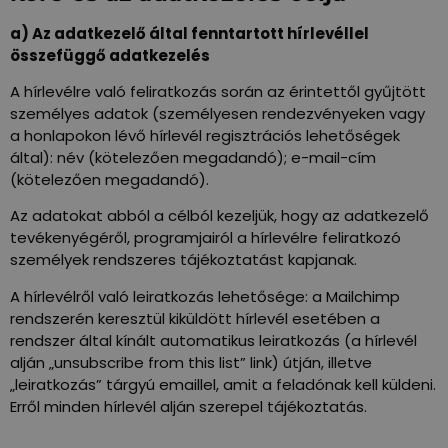
a) Az adatkezelő által fenntartott hírlevéllel
összefüggő adatkezelés
A hírlevélre való feliratkozás során az érintettől gyűjtött
személyes adatok (személyesen rendezvényeken vagy
a honlapokon lévő hírlevél regisztrációs lehetőségek
által): név (kötelezően megadandó); e-mail-cím
(kötelezően megadandó).
Az adatokat abból a célból kezeljük, hogy az adatkezelő
tevékenyégéről, programjairól a hírlevélre feliratkozó
személyek rendszeres tájékoztatást kapjanak.
A hírlevélről való leiratkozás lehetősége: a Mailchimp
rendszerén keresztül kiküldött hírlevél esetében a
rendszer által kínált automatikus leiratkozás (a hírlevél
alján „unsubscribe from this list” link) útján, illetve
„leiratkozás” tárgyú emaillel, amit a feladónak kell küldeni.
Erről minden hírlevél alján szerepel tájékoztatás.