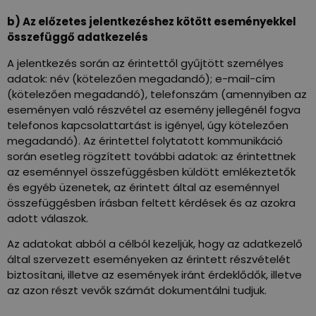
b) Az előzetes jelentkezéshez kötött eseményekkel
összefüggő adatkezelés
A jelentkezés során az érintettől gyűjtött személyes
adatok: név (kötelezően megadandó); e-mail-cím
(kötelezően megadandó), telefonszám (amennyiben az
eseményen való részvétel az esemény jellegénél fogva
telefonos kapcsolattartást is igényel, úgy kötelezően
megadandó). Az érintettel folytatott kommunikáció
során esetleg rögzített további adatok: az érintettnek
az eseménnyel összefüggésben küldött emlékeztetők
és egyéb üzenetek, az érintett által az eseménnyel
összefüggésben írásban feltett kérdések és az azokra
adott válaszok.
Az adatokat abból a célból kezeljük, hogy az adatkezelő
által szervezett eseményeken az érintett részvételét
biztosítani, illetve az események iránt érdeklődők, illetve
az azon részt vevők számát dokumentálni tudjuk.