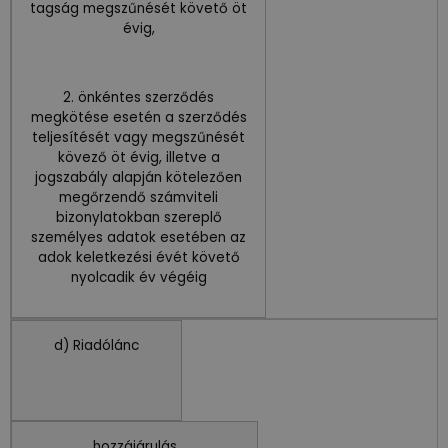
tagság megszűnését követő öt
évig,
2. önkéntes szerződés
megkötése esetén a szerződés
teljesítését vagy megszűnését
kövező öt évig, illetve a
jogszabály alapján kötelezően
megőrzendő számviteli
bizonylatokban szereplő
személyes adatok esetében az
adok keletkezési évét követő
nyolcadik év végéig
d) Riadólánc
hozzájárulás