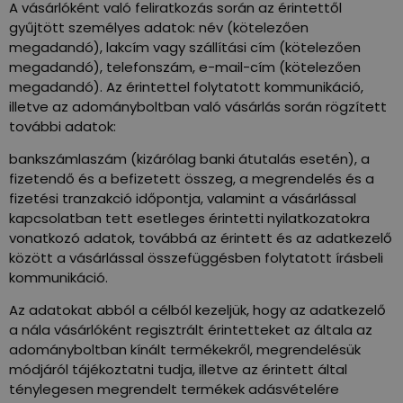
A vásárlóként való feliratkozás során az érintettől
gyűjtött személyes adatok: név (kötelezően
megadandó), lakcím vagy szállítási cím (kötelezően
megadandó), telefonszám, e-mail-cím (kötelezően
megadandó). Az érintettel folytatott kommunikáció,
illetve az adományboltban való vásárlás során rögzített
további adatok:
bankszámlaszám (kizárólag banki átutalás esetén), a
fizetendő és a befizetett összeg, a megrendelés és a
fizetési tranzakció időpontja, valamint a vásárlással
kapcsolatban tett esetleges érintetti nyilatkozatokra
vonatkozó adatok, továbbá az érintett és az adatkezelő
között a vásárlással összefüggésben folytatott írásbeli
kommunikáció.
Az adatokat abból a célból kezeljük, hogy az adatkezelő
a nála vásárlóként regisztrált érintetteket az általa az
adományboltban kínált termékekről, megrendelésük
módjáról tájékoztatni tudja, illetve az érintett által
ténylegesen megrendelt termékek adásvételére