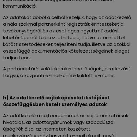
kommunikáció.
Az adatokat abból a célból kezeljük, hogy az adatkezelő
a nála szakmai partnerként regisztrált érintetteket a
tevékenységéről és az esetleges együttműködési
lehetőségekről tájékoztatni tudja, illetve az érintettel
kötött szerződéseket teljesíteni tudja, illetve az azokkal
összefüggő dokumentációs kötelezettségeinek eleget
tudjon tenni.
A partnerlistáról való lekerülés lehetőségei: „leiratkozás”
tárgyú, a központi e-mail-címre küldött e-maillel.
h) Az adatkezelő sajtókapcsolati listájával
összefüggésben kezelt személyes adatok
Az adatkezelő a sajtóorgánumok és sajtómunkatársak
hivatalos, az adottorgánumok vagy szabadúszó
újságírók által az interneten közzétett,
munkavégzésükhöz használt e-mail címeit, nevét,