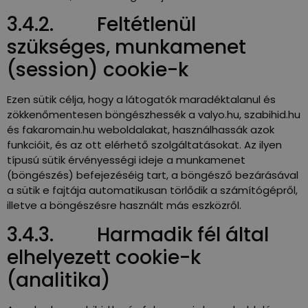
3.4.2. Feltétlenül
szükséges, munkamenet
(session) cookie-k
Ezen sütik célja, hogy a látogatók maradéktalanul és
zökkenőmentesen böngészhessék a valyo.hu, szabihid.hu
és fakaromain.hu weboldalakat, használhassák azok
funkcióit, és az ott elérhető szolgáltatásokat. Az ilyen
típusú sütik érvényességi ideje a munkamenet
(böngészés) befejezéséig tart, a böngésző bezárásával
a sütik e fajtája automatikusan törlődik a számítógépről,
illetve a böngészésre használt más eszközről.
3.4.3. Harmadik fél által
elhelyezett cookie-k
(analitika)