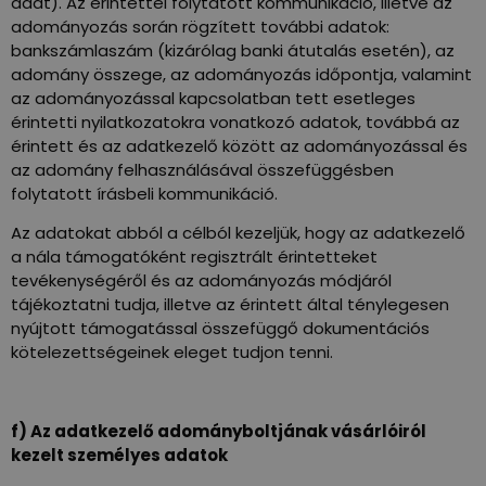
adat). Az érintettel folytatott kommunikáció, illetve az
adományozás során rögzített további adatok:
bankszámlaszám (kizárólag banki átutalás esetén), az
adomány összege, az adományozás időpontja, valamint
az adományozással kapcsolatban tett esetleges
érintetti nyilatkozatokra vonatkozó adatok, továbbá az
érintett és az adatkezelő között az adományozással és
az adomány felhasználásával összefüggésben
folytatott írásbeli kommunikáció.
Az adatokat abból a célból kezeljük, hogy az adatkezelő
a nála támogatóként regisztrált érintetteket
tevékenységéről és az adományozás módjáról
tájékoztatni tudja, illetve az érintett által ténylegesen
nyújtott támogatással összefüggő dokumentációs
kötelezettségeinek eleget tudjon tenni.
f) Az adatkezelő adományboltjának vásárlóiról
kezelt személyes adatok