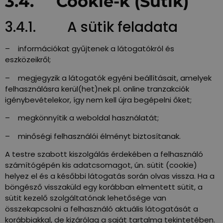
3.4. Cookie-k (Sütik)
3.4.1. A sütik feladata
– információkat gyűjtenek a látogatókról és
eszközeikről;
– megjegyzik a látogatók egyéni beállításait, amelyek
felhasználásra kerül(het)nek pl. online tranzakciók
igénybevételekor, így nem kell újra begépelni őket;
– megkönnyítik a weboldal használatát;
– minőségi felhasználói élményt biztosítanak.
A testre szabott kiszolgálás érdekében a felhasználó
számítógépén kis adatcsomagot, ún. sütit (cookie)
helyez el és a későbbi látogatás során olvas vissza. Ha a
böngésző visszaküld egy korábban elmentett sütit, a
sütit kezelő szolgáltatónak lehetősége van
összekapcsolni a felhasználó aktuális látogatását a
korábbiakkal, de kizárólag a saját tartalma tekintetében.