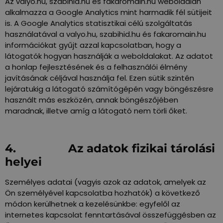
Az valyo.hu, szabihid.hu és fakaromain.hu weboldalán
alkalmazza a Google Analytics mint harmadik fél sütijeit
is. A Google Analytics statisztikai célú szolgáltatás
használatával a valyo.hu, szabihid.hu és fakaromain.hu
információkat gyűjt azzal kapcsolatban, hogy a
látogatók hogyan használják a weboldalakat. Az adatot
a honlap fejlesztésének és a felhasználói élmény
javításának céljával használja fel. Ezen sütik szintén
lejáratukig a látogató számítógépén vagy böngészésre
használt más eszközén, annak böngészőjében
maradnak, illetve amíg a látogató nem törli őket.
4. Az adatok fizikai tárolási
helyei
Személyes adatai (vagyis azok az adatok, amelyek az
Ön személyével kapcsolatba hozhatók) a következő
módon kerülhetnek a kezelésünkbe: egyfelől az
internetes kapcsolat fenntartásával összefüggésben az