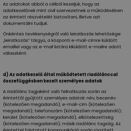
Az adatokat abból a célból kezeljük, hogy az
adatkezelőnek mint civil szervezetnek a működésében
az érintett részvételét biztosítani, illetve azt
dokumentálni tudjuk.
Önkéntes tevékenységről való leiratkozás lehetősége:
„leiratkozás” tárgyú, a központi e-mail-címre küldött
emaillel vagy az e-mail listára kiküldött e-mailre adott
válaszként.
d) Az adatkezelő által működtetett riadólánccal
összefüggésben kezelt személyes adatok
A riadólánc tagjaként való feliratkozás során az
érintettől gyűjtött személyes adatok: név, becenév
(kötelezően megadandó); e-mail-cím (kötelezően
megadandó); telefonszám (kötelezően megadandó);
kerület (kötelezően megadandó), elkötelezettség
(kötelezően megadandó); másik riadólánc tagság. Az
érintettel folytatott kommunikáció során rögzített