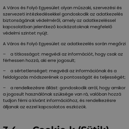
A Város és Folyó Egyesület olyan műszaki, szervezési és
szervezeti intézkedésekkel gondoskodik az adatkezelés
biztonságának védelméről, amely az adatkezeléssel
kapcsolatban jelentkező kockázatoknak megfelelő
védelmi szintet nyújt.
A Város és Folyó Egyesület az adatkezelés során megőrzi
– a titkosságot: megvédi az információt, hogy csak az
férhessen hozzá, aki erre jogosult;
– a sértetlenséget: megvédi az információnak és a
feldolgozás módszerének a pontosságát és teljességét;
– a rendelkezésre állást: gondoskodik arról, hogy amikor
a jogosult használónak szüksége van rá, valóban hozzá
tudjon férni a kívánt információhoz, és rendelkezésre
álljanak az ezzel kapcsolatos eszközök.