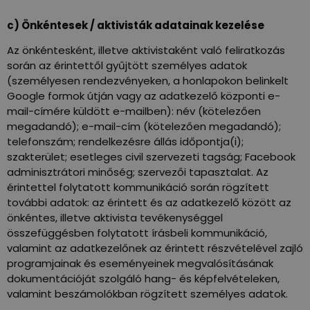
c) Önkéntesek / aktivisták adatainak kezelése
Az önkéntesként, illetve aktivistaként való feliratkozás
során az érintettől gyűjtött személyes adatok
(személyesen rendezvényeken, a honlapokon belinkelt
Google formok útján vagy az adatkezelő központi e-
mail-címére küldött e-mailben): név (kötelezően
megadandó); e-mail-cím (kötelezően megadandó);
telefonszám; rendelkezésre állás időpontja(i);
szakterület; esetleges civil szervezeti tagság; Facebook
adminisztrátori minőség; szervezői tapasztalat. Az
érintettel folytatott kommunikáció során rögzített
további adatok: az érintett és az adatkezelő között az
önkéntes, illetve aktivista tevékenységgel
összefüggésben folytatott írásbeli kommunikáció,
valamint az adatkezelőnek az érintett részvételével zajló
programjainak és eseményeinek megvalósításának
dokumentációját szolgáló hang- és képfelvételeken,
valamint beszámolókban rögzített személyes adatok.