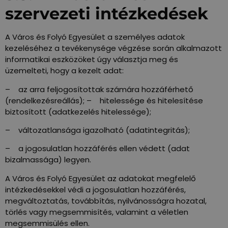
szervezeti intézkedések
A Város és Folyó Egyesület a személyes adatok
kezeléséhez a tevékenysége végzése során alkalmazott
informatikai eszközöket úgy választja meg és
üzemelteti, hogy a kezelt adat:
– az arra feljogosítottak számára hozzáférhető
(rendelkezésreállás); – hitelessége és hitelesítése
biztosított (adatkezelés hitelessége);
– változatlansága igazolható (adatintegritás);
– a jogosulatlan hozzáférés ellen védett (adat
bizalmassága) legyen.
A Város és Folyó Egyesület az adatokat megfelelő
intézkedésekkel védi a jogosulatlan hozzáférés,
megváltoztatás, továbbítás, nyilvánosságra hozatal,
törlés vagy megsemmisítés, valamint a véletlen
megsemmisülés ellen.