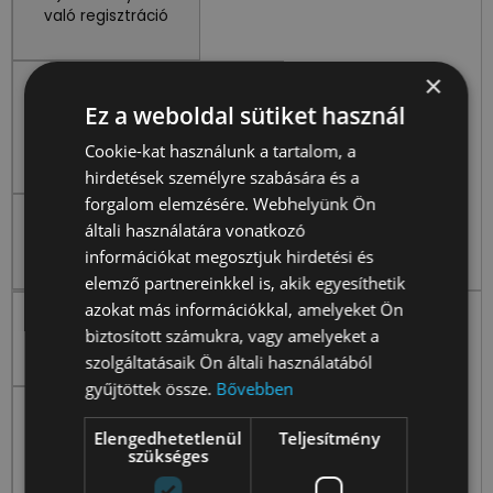
való regisztráció
×
hozzájárulás
Ez a weboldal sütiket használ
GDPR 6. cikk (1) bekezdés a)
pont
Cookie-kat használunk a tartalom, a
hirdetések személyre szabására és a
forgalom elemzésére. Webhelyünk Ön
leiratkozásig vagy az eseményt
általi használatára vonatkozó
követő egy évig
információkat megosztjuk hirdetési és
elemző partnereinkkel is, akik egyesíthetik
azokat más információkkal, amelyeket Ön
c) Önkéntes /
biztosított számukra, vagy amelyeket a
Aktivista
szolgáltatásaik Ön általi használatából
gyűjtöttek össze.
Bővebben
ca) az érintett hozzájárulása,
Elengedhetetlenül
Teljesítmény
cb) tagkénti belépés vagy
szükséges
önkéntes szerződés