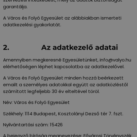
garantálja.
A Város és Folyó Egyesület az alábbiakban ismerteti
adatkezelési gyakorlatát.
2. Az adatkezelő adatai
Amennyiben megkeresné Egyesületünket, info@valyo.hu
elérhetőségen léphet kapcsolatba az adatkezelővel.
A Város és Folyó Egyesület minden hozzá beérkezett
emailt a személyes adatokkal együtt az adatközléstől
számított legfeljebb 30 év elteltével töröl.
Név: Város és Folyó Egyesület
Székhely: 1114 Budapest, Kosztolányi Dezső tér 7. fszt.
Nyilvántartási szám: 15426
A bejegyző bíróság megnevezése: Fővárosi Törvényszék