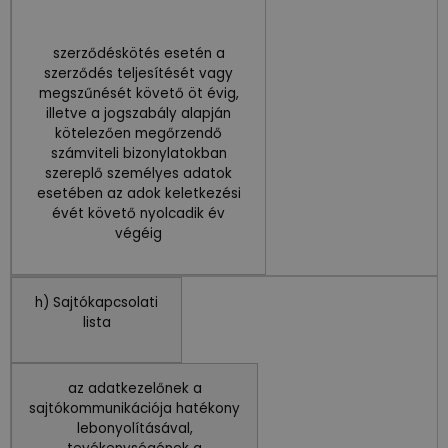
szerződéskötés esetén a
szerződés teljesítését vagy
megszűnését követő öt évig,
illetve a jogszabály alapján
kötelezően megőrzendő
számviteli bizonylatokban
szereplő személyes adatok
esetében az adok keletkezési
évét követő nyolcadik év
végéig
h) Sajtókapcsolati
lista
az adatkezelőnek a
sajtókommunikációja hatékony
lebonyolításával,