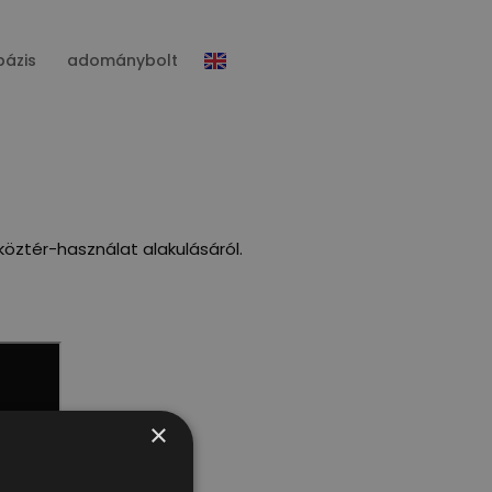
bázis
adománybolt
öztér-használat alakulásáról.
×