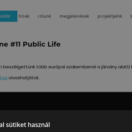
ASS!
hírek
rólunk
megjelenések
projektjeink
ne #11 Public Life
 beszélgettünk több európai szakemberrel a járvány alatti k
ntva
olvashatjátok.
l sütiket használ