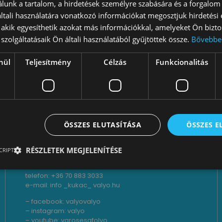
lunk a tartalom, a hirdetések személyre szabására és a forgalom
tali használatára vonatkozó információkat megosztjuk hirdetési
, akik egyesíthetik azokat más információkkal, amelyeket Ön bizto
szolgáltatásaik Ön általi használatából gyűjtöttek össze.
Bővebbe
nül
Teljesítmény
Célzás
Funkcionalitás
ÖSSZES ELUTASÍTÁSA
ÖSSZES 
Lépjünk kapcsolatba!
RÉSZLETEK MEGJELENÍTÉSE
CRIPT
iroda és székhely: 1114 Budapest, Kosztolányi Dezső
tér 7.
telefon: +36 70 883 3033
e-mail: info _kukac_ valyo.hu
– facebook:
valyovalyo
– instagram:
valyo
– youtube:
varosesafolyo