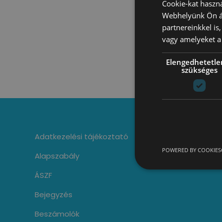
Cookie-kat haszná
Webhelyünk Ön ál
partnereinkkel is
vagy amelyeket a 
Elengedhetetle
szükséges
Adatkezelési tájékoztató
POWERED BY COOKIES
Alapszabály
ÁSZF
Bejegyzés
Beszámolók