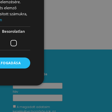
 elemzésére.
 és elemző
sított számukra,
n
Besorolatlan
ELFOGADÁSA
Hírlevél feliratkozás
*
E-mail cím
Név
A megadott adataim
kezeléséhez hozzájárulok, az