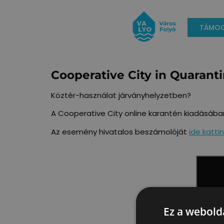
TÁMOG
Cooperative City in Quaranti
Köztér-használat járványhelyzetben?
A Cooperative City online karantén kiadásában
Az esemény hivatalos beszámolóját
ide katti
Ez a webolda