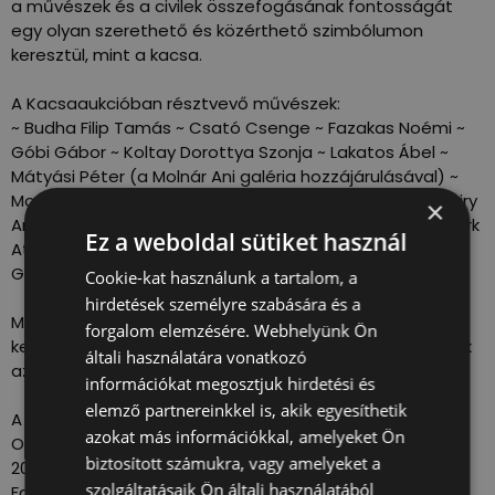
a művészek és a civilek összefogásának fontosságát
egy olyan szerethető és közérthető szimbólumon
keresztül, mint a kacsa.
A Kacsaaukcióban résztvevő művészek:
~ Budha Filip Tamás ~ Csató Csenge ~ Fazakas Noémi ~
Góbi Gábor ~ Koltay Dorottya Szonja ~ Lakatos Ábel ~
Mátyási Péter (a Molnár Ani galéria hozzájárulásával) ~
Monhor Viktória & BB ~ Nemes Anita ~ Orosz Richard ~ Piry
×
Anikó ~ Poór Dorottya ~ Rácz Lőrinc ~ Rácz Rebeka ~ Stark
Ez a weboldal sütiket használ
Attila ~ Thury Lili ~ Tömör Miklós ~ Varga Dávid~ Void
Gergely ~
Cookie-kat használunk a tartalom, a
hirdetések személyre szabására és a
Minden kacsa-parafrázis egy külön világ – találd meg a
forgalom elemzésére. Webhelyünk Ön
kedvencedet! További részleteket
ide kattintva
találtok
általi használatára vonatkozó
az eseményben!
információkat megosztjuk hirdetési és
elemző partnereinkkel is, akik egyesíthetik
A KACSAAUKCIÓ MENETE:
azokat más információkkal, amelyeket Ön
Online Licitálás
biztosított számukra, vagy amelyeket a
2025. december 4., 10:00 – 2025. december 10, 18:00
szolgáltatásaik Ön általi használatából
Facebook (link a galériához hamarosan)