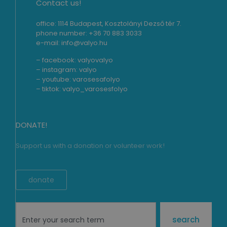
Contact us!
office: 1114 Budapest, Kosztolányi Dezső tér 7.
phone number: +36 70 883 3033
e-mail: info@valyo.hu
– facebook:
valyovalyo
– instagram:
valyo
– youtube:
varosesafolyo
– tiktok:
valyo_varosesfolyo
DONATE!
Support us with a donation or volunteer work!
donate
search