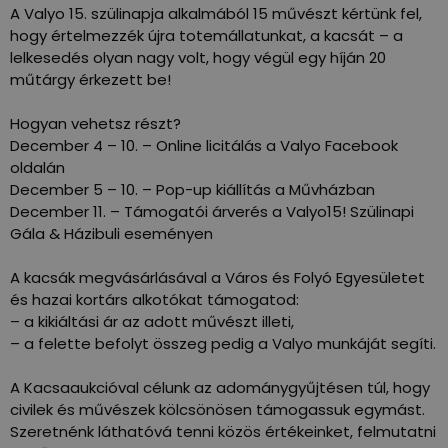
A Valyo 15. szülinapja alkalmából 15 művészt kértünk fel,
hogy értelmezzék újra totemállatunkat, a kacsát – a
lelkesedés olyan nagy volt, hogy végül egy híján 20
műtárgy érkezett be!
Hogyan vehetsz részt?
December 4 – 10. – Online licitálás a Valyo Facebook
oldalán
December 5 – 10. – Pop-up kiállítás a Művházban
December 11. – Támogatói árverés a Valyo15! Szülinapi
Gála & Házibuli eseményen
A kacsák megvásárlásával a Város és Folyó Egyesületet
és hazai kortárs alkotókat támogatod:
– a kikiáltási ár az adott művészt illeti,
– a felette befolyt összeg pedig a Valyo munkáját segíti.
A Kacsaaukcióval célunk az adománygyűjtésen túl, hogy
civilek és művészek kölcsönösen támogassuk egymást.
Szeretnénk láthatóvá tenni közös értékeinket, felmutatni