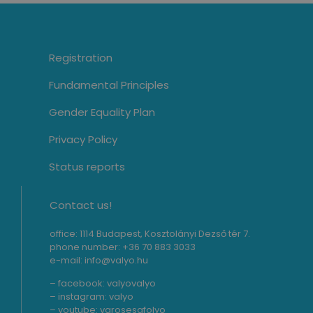
Registration
Fundamental Principles
Gender Equality Plan
Privacy Policy
Status reports
Contact us!
office: 1114 Budapest, Kosztolányi Dezső tér 7.
phone number: +36 70 883 3033
e-mail: info@valyo.hu
– facebook:
valyovalyo
– instagram:
valyo
– youtube:
varosesafolyo