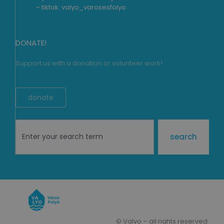
– tiktok:
valyo_varosesfolyo
DONATE!
Support us with a donation or volunteer work!
donate
search
© Valyo – all rights reserved.