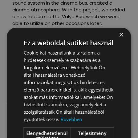
sound system in the cinema bus, created a
cinema atmosphere. With the project, we added
a new feature to the Valyo Bus, which we were
able to utilize on other occasions later.
×
Ez a weboldal sütiket használ
Cookie-kat használunk a tartalom, a
hirdetések személyre szabására és a
LOCATION
forgalom elemzésére. Webhelyünk Ön
Budapest, több helyszín
általi használatára vonatkozó
DATE
információkat megosztjuk hirdetési és
2014
elemző partnereinkkel is, akik egyesíthetik
azokat más információkkal, amelyeket Ön
PARTICIPANTS
biztosított számukra, vagy amelyeket a
150 fő
szolgáltatásaik Ön általi használatából
ORGANIZERS
gyűjtöttek össze.
Bővebben
5 fő
Elengedhetetlenül
Teljesítmény
BUDGET
szükséges