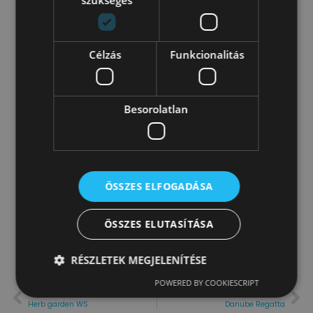
1.000.000 Ft
PARTNERS
VAN valami furcsa és
Célzás
Funkcionalitás
megmagyarázhatatlan című film
SUPPORTERS
Besorolatlan
Cirkófilm Young & Rubicam
PRESS
Welovebudapest
LINK
ÖSSZES ELFOGADÁSA
Valyo Busz
ÖSSZES ELUTASÍTÁSA
RÉSZLETEK MEGJELENÍTÉSE
POWERED BY COOKIESCRIPT
PREVIOUS
NEXT
Herb garden WS
Danube Regatta