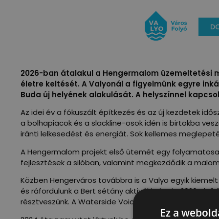
D
2026-ban átalakul a Hengermalom üzemeltetési mod
életre keltését. A Valyonál a figyelmünk egyre ink
Buda új helyének alakulását. A helyszínnel kapcsol
Az idei év a fókuszált építkezés és az új kezdetek
a bolhapiacok és a slackline-osok idén is birtokba ve
iránti lelkesedést és energiát. Sok kellemes meglepeté
A Hengermalom projekt első ütemét egy folyamatosan al
fejlesztések a silóban, valamint megkezdődik a malomé
Közben Hengerváros továbbra is a Valyo egyik kiemelt
és ráfordulunk a Bert sétány aktiválására is. 2026 e
résztveszünk. A Waterside Voices Creative Europe proj
Ez a webolda