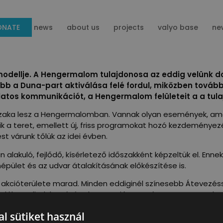
ONATE
news
about us
projects
valyo base
ne
ellje. A Hengermalom tulajdonosa az eddig velünk dolg
ább a Duna-part aktiválása felé fordul, miközben továbbr
atos kommunikációt, a Hengermalom felületeit a a tulajd
 időszaka lesz a Hengermalomban. Vannak olyan események,
szik a teret, emellett új, friss programokat hozó kezdeménye
st várunk tőlük az idei évben.
akuló, fejlődő, kísérletező időszakként képzeltük el. Ennek
pület és az udvar átalakításának előkészítése is.
 akcióterülete marad. Minden eddiginél színesebb Átevezés
lső felében elindul a sétány koncepciótervezése a Hengerma
ekt keretében pedig helyi idős- és gyerekcsoportokkal közöse
l sütiket használ