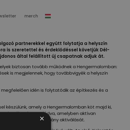
wsletter
merch
ozó partnerekkel együtt folytatja a helyszín
a is szeretettel és érdeklődéssel követjük Dél-
onos által felállított új csapatnak adjuk át.
 amelyek biztosan tovább működnek a Hengermalomban:
zések is megjelennek, hogy továbbvigyék a helyszín
 megfelelően idén is folytatódik az építkezés és a
sel készülünk, amely a Hengermalomban köt majd ki,
lom udvarához kapcsolódva, amelyben aktívan
×
n folytatjuk a Bert sétány aktiválását.