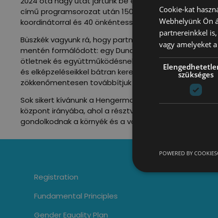
2024 óta nagy utat jártunk be együtt. A Hengermalom e
Cookie-kat haszná
című programsorozat után 150 jelentkező partnerrel és
Webhelyünk Ön ál
koordinátorral és 40 önkéntessel tettük még ismerteb
partnereinkkel is
Büszkék vagyunk rá, hogy partnereinkkel és a tulajdono
vagy amelyeket a 
mentén formálódott: egy Duna-parti, befogadó hely ala
ötletnek és együttműködésnek, amelyet a budapestiek e
Elengedhetetle
és elképzeléseikkel bátran keressék meg a Hengerma
szükséges
zökkenőmentesen továbbítjuk feléjük.
Sok sikert kívánunk a Hengermalomnak 2026-ra is, és 
központ irányába, ahol a résztvevők alakítják a szabá
gondolkodnak a környék és a város jövőjéről.
POWERED BY COOKIES
Registration
Fundamental Principles
Gender Equality Plan