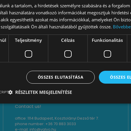
gy romló állapotú, elhagyatott területből Budapest egyik le
lunk a tartalom, a hirdetések személyre szabására és a forgalom
 500 lakossági kitöltéssel vágtunk bele a tavalyi évbe. Tava
tali használatára vonatkozó információkat megosztjuk hirdetési
bé a Hengermalmot, mára pedig a siló egyre inkább egy fel
, akik egyesíthetik azokat más információkkal, amelyeket Ön bizto
s Beltex Kft.-vel közösen sikerült kialakítani egy olyan jö
szolgáltatásaik Ön általi használatából gyűjtöttek össze.
Bővebbe
pjait tettük le, amely az itt jelenlévő közösségekről szól,
lképzelnek ide. Szeretnénk, ha ez továbbra is folytatódna –
nül
Teljesítmény
Célzás
Funkcionalitás
lmot menedzselő csapatot. Hamarosan jelentkezünk az ő e
azon dolgozunk tovább, hogy a fejlesztések a közösen megá
lyokat, és együtt hoznak létre nagyszerű dolgokat –– alkotna
ÖSSZES ELUTASÍTÁSA
ÖSSZES 
RÉSZLETEK MEGJELENÍTÉSE
CRIPT
Contact us!
office: 1114 Budapest, Kosztolányi Dezső tér 7.
phone number: +36 70 883 3033
e-mail: info@valyo.hu