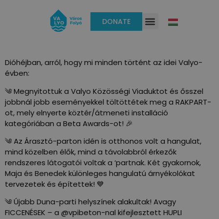
DONATE
Dióhéjban, arról, hogy mi minden történt az idei Valyo-
évben:
༄ Megnyitottuk a Valyo Közösségi Viaduktot és ősszel
jobbnál jobb eseményekkel töltöttétek meg a RAKPART-
ot, mely elnyerte köztér/átmeneti installáció
kategóriában a Beta Awards-ot! 🎉
༄ Az Árasztó-parton idén is otthonos volt a hangulat,
mind közelben élők, mind a távolabbról érkezők
rendszeres látogatói voltak a ‘partnak. Két gyakornok,
Maja és Benedek különleges hangulatú árnyékolókat
tervezetek és építettek! 💙
༄ Újabb Duna-parti helyszínek alakultak! Avagy
FICCENÉSEK – a @vpibeton-nal kifejlesztett HUPLI