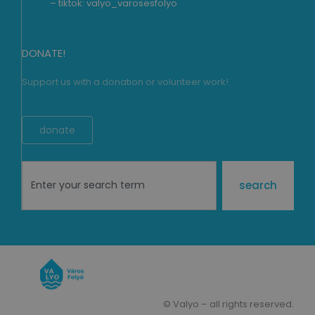
– tiktok:
valyo_varosesfolyo
DONATE!
Support us with a donation or volunteer work!
donate
search
© Valyo – all rights reserved.