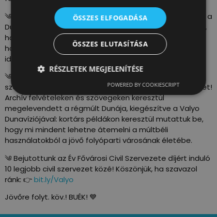
༄ Petíciót indítottunk, hogy épüljön újra folyami uszoda a
ÖSSZES ELFOGADÁSA
Dunán! Immár majd 2200 vagyunk, akik fontosnak tartjuk,
hogy a Fővárosban legyen mindenki számára
ÖSSZES ELUTASÍTÁSA
hozzáférhető, biztonságos hűsölési lehetőség a nyári
időszakban a belvárosi szakaszon!
RÉSZLETEK MEGJELENÍTÉSE
༄ Nyáron bemutattuk a Fortepannal közösen
POWERED BY COOKIESCRIPT
szerkesztett “DUNA – A legszélesebb sugárút” c. könyvet!
Archív felvételeken és szövegeken keresztül
megelevendett a régmúlt Dunája, kiegészítve a Valyo
Dunavíziójával: kortárs példákon keresztül mutattuk be,
hogy mi mindent lehetne átemelni a múltbéli
használatokból a jövő folyóparti városának életébe.
༄ Bejutottunk az Év Fővárosi Civil Szervezete díjért induló
10 legjobb civil szervezet közé! Köszönjük, ha szavazol
ránk: 👉
bit.ly/Valyo
Jövőre folyt. köv.! BUÉK! 💙