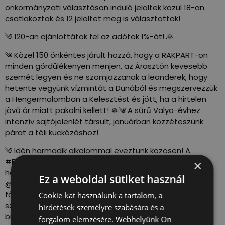
önkormányzati választáson induló jelöltek közül 18-an
csatlakoztak és 12 jelöltet meg is választottak!
༄ 120-an ajánlottátok fel az adótok 1%-át! 🙏
༄ Közel 150 önkéntes járult hozzá, hogy a RAKPART-on
minden gördülékenyen menjen, az Árasztón kevesebb
szemét legyen és ne szomjazzanak a leanderek, hogy
hetente vegyünk vízmintát a Dunából és megszervezzük
a Hengermalomban a Kelesztést és jött, ha a hirtelen
jövő ár miatt pakolni kellett! 🙏༄ A sűrű Valyo-évhez
intenzív sajtójelenlét társult, januárban közzéteszünk
párat a téli kuckózáshoz!
༄ Idén harmadik alkalommal eveztünk közösen! A
#BudapestÁtevezés-en több mint 200-an, közel 50
×
hajóval eveztünk le közösen a Római partról a
Ez a weboldal sütiket használ
@Dürerkerthez. Felhívtuk a figyelmet arra, hogy a
fővárosban is szükséges lenne kialakítani olyan sportvíz
Cookie-kat használunk a tartalom, a
szakaszokat nemzetközi mintára, ahol szabadon és
hirdetések személyre szabására és a
biztonságosan használható a folyó.
forgalom elemzésére. Webhelyünk Ön