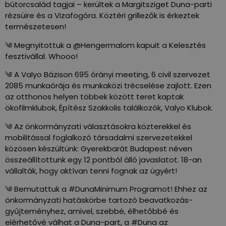
bútorcsalád tagjai – kerültek a Margitsziget Duna-parti
rézsüire és a Vizafogóra. Köztéri grillezők is érkeztek
természetesen!
༄ Megnyitottuk a @Hengermalom kapuit a Kelesztés
fesztivállal. Whooo!
༄ A Valyo Bázison 695 órányi meeting, 6 civil szervezet
2085 munkaórája és munkaközi trécselése zajlott. Ezen
az otthonos helyen többek között teret kaptak
ökofilmklubok, Építész Szakkolis találkozók, Valyo Klubok.
༄ Az önkormányzati választásokra közterekkel és
mobilitással foglalkozó társadalmi szervezetekkel
közösen készültünk: Gyerekbarát Budapest néven
összeállítottunk egy 12 pontból álló javaslatot. 18-an
vállalták, hogy aktívan tenni fognak az ügyért!
༄ Bemutattuk a #DunaMinimum Programot! Ehhez az
önkormányzati hatáskörbe tartozó beavatkozás-
gyűjteményhez, amivel, szebbé, élhetőbbé és
elérhetővé válhat a Duna-part, a #Duna az