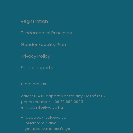
Registration
Fundamental Principles
Gender Equality Plan
Privacy Policy
Status reports
Contact us!
office: 1114 Budapest, Kosztolányi Dezső tér 7.
phone number: +36 70 883 3033
e-mail: info@valyo.hu
– facebook:
valyovalyo
– instagram:
valyo
– youtube:
varosesafolyo