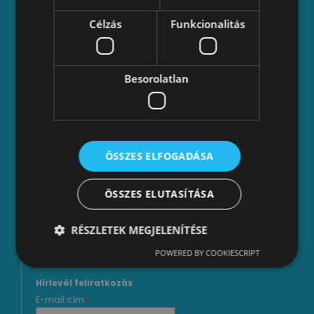
Esélyegyenlőségi terv
Célzás
Funkcionalitás
Támogatási szerződési feltételek
Besorolatlan
Lépjünk kapcsolatba!
iroda és székhely: 1114 Budapest, Kosztolányi
Dezső tér 7.
telefon: +36 70 883 3033
e-mail: info _kukac_ valyo.hu
ÖSSZES ELFOGADÁSA
– facebook:
valyovalyo
– instagram:
valyo
ÖSSZES ELUTASÍTÁSA
– youtube:
varosesafolyo
– tiktok:
valyo_varosesfolyo
RÉSZLETEK MEGJELENÍTÉSE
POWERED BY COOKIESCRIPT
Hírlevél feliratkozás
*
E-mail cím