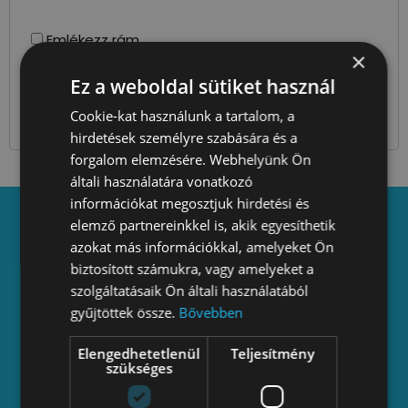
Emlékezz rám
×
belépés
Ez a weboldal sütiket használ
Elfelejtett jelszó?
Cookie-kat használunk a tartalom, a
hirdetések személyre szabására és a
forgalom elemzésére. Webhelyünk Ön
általi használatára vonatkozó
információkat megosztjuk hirdetési és
elemző partnereinkkel is, akik egyesíthetik
azokat más információkkal, amelyeket Ön
Adatkezelési tájékoztató
biztosított számukra, vagy amelyeket a
szolgáltatásaik Ön általi használatából
Alapszabály
gyűjtöttek össze.
Bővebben
ÁSZF
Elengedhetetlenül
Teljesítmény
Bejegyzés
szükséges
Beszámolók