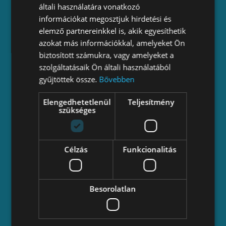
általi használatára vonatkozó
Bejegyzés
információkat megosztjuk hirdetési és
elemző partnereinkkel is, akik egyesíthetik
Beszámolók
azokat más információkkal, amelyeket Ön
Esélyegyenlőségi terv
biztosított számukra, vagy amelyeket a
szolgáltatásaik Ön általi használatából
Támogatási szerződési feltételek
gyűjtöttek össze.
Bővebben
Lépjünk kapcsolatba!
Elengedhetetlenül
Teljesítmény
szükséges
iroda és székhely: 1114 Budapest, Kosztolányi
Dezső tér 7.
telefon: +36 70 883 3033
Célzás
Funkcionalitás
e-mail: info _kukac_ valyo.hu
– facebook:
valyovalyo
– instagram:
valyo
– youtube:
varosesafolyo
Besorolatlan
– tiktok:
valyo_varosesfolyo