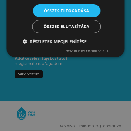
Hírlevél feliratkozás
ÖSSZES ELFOGADÁSA
*
E-mail cím
ÖSSZES ELUTASÍTÁSA
Név
RÉSZLETEK MEGJELENÍTÉSE
A megadott adataim
POWERED BY COOKIESCRIPT
kezeléséhez hozzájárulok, az
Adatkezelési tájékoztatót
megismertem, elfogadom.
© Valyo – minden jog fenntartva.