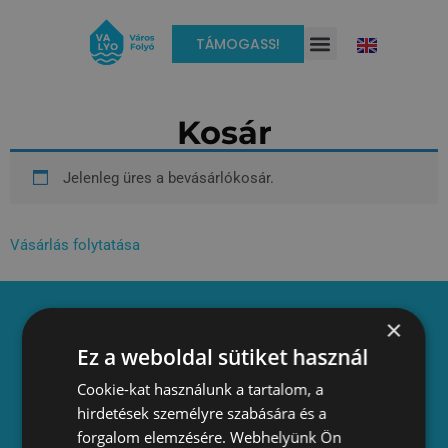
TÁMOGASS!
Kosár
Jelenleg üres a bevásárlókosár.
Vásárlás folytatása
×
Ez a weboldal sütiket használ
Adatkezelési tájékoztató
Cookie-kat használunk a tartalom, a
Alapszabály
hirdetések személyre szabására és a
ÁSZF
forgalom elemzésére. Webhelyünk Ön