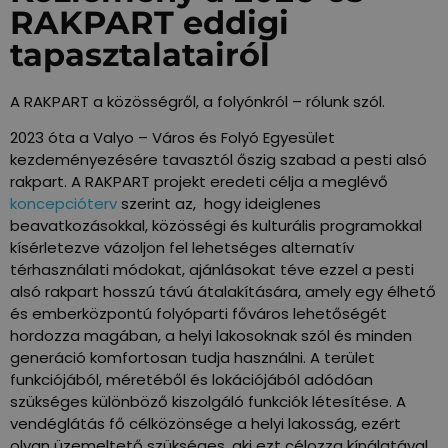
RAKPART eddigi
tapasztalatairól
A RAKPART a közösségről, a folyónkról – rólunk szól.
2023 óta a Valyo – Város és Folyó Egyesület
kezdeményezésére tavasztól őszig szabad a pesti alsó
rakpart. A RAKPART projekt eredeti célja a meglévő
koncepcióterv
szerint az, hogy ideiglenes
beavatkozásokkal, közösségi és kulturális programokkal
kísérletezve vázoljon fel lehetséges alternatív
térhasználati módokat, ajánlásokat téve ezzel a pesti
alsó rakpart hosszú távú átalakítására, amely egy élhető
és emberközpontú folyóparti
főváros lehetőségét
hordozza magában, a helyi lakosoknak szól és minden
generáció komfortosan tudja használni. A
terület
funkciójából, méretéből és lokációjából adódóan
szükséges különböző kiszolgáló funkciók létesítése. A
vendéglátás fő célközönsége a helyi lakosság, ezért
olyan üzemeltető szükséges, aki ezt célozza kínálatával