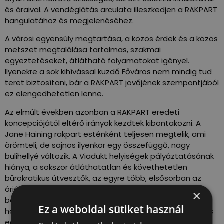
és áraival. A vendéglátás arculata illeszkedjen a RAKPART
hangulatához és megjelenéséhez.
A városi egyensúly megtartása, a közös érdek és a közös
metszet megtalálása tartalmas, szakmai
egyeztetéseket, átlátható folyamatokat igényel.
Ilyenekre a sok kihívással küzdő Főváros nem mindig tud
teret biztosítani, bár a RAKPART jövőjének szempontjából
ez elengedhetetlen lenne.
Az elmúlt években azonban a RAKPART eredeti
koncepciójától eltérő irányok kezdtek kibontakozni. A
Jane Haining rakpart esténként teljesen megtelik, ami
örömteli, de sajnos ilyenkor egy összefüggő, nagy
bulihellyé változik. A Viadukt helyiségek pályáztatásának
hiánya, a sokszor átláthatatlan és követhetetlen
bürokratikus útvesztők, az egyre több, elsősorban az
óriási bulikra koncentráló vendéglátóhely, a nem
×
betartott zajszintek mind abba az irányba mutatnak,
Ez a weboldal sütiket használ
hogy a RAKPART csak egy újabb bulinegyed lesz. A város
egyik legértékesebb közterületének alakulását nem