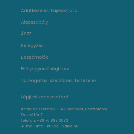
Adatkezelési tájékoztató
Alapszabály
ÁSZF
Bejegyzés
Beszámolók
Esélyegyenlőségi terv
Támogatási szerződési feltételek
Lépjünk kapcsolatba!
iroda és székhely: 1114 Budapest, Kosztolányi
Dezső tér 7.
telefon: +36 70 883 3033
e-mail: info _kukac_ valyo.hu