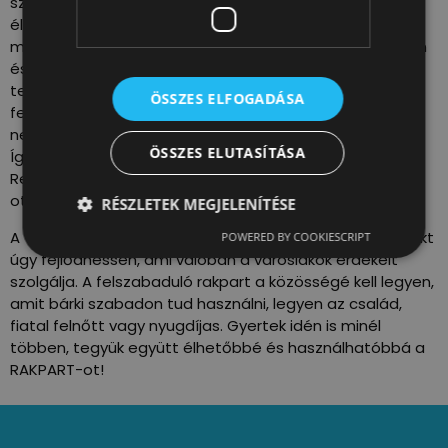
szervezésű programok, a város és a folyó szabad
élvezete. A Valyo!Viaduktban pedig arra mutatunk
mintát, hogyan lehet nyílt pályázattal, a vendéglátáson
és a bulin túlmutató minőségi kulturális-közösségi
tereket nyitni és a szolgáltatások szélesebb körét
ÖSSZES ELFOGADÁSA
felmutatni, ahogy ezen a területen régen is volt:
nemcsak kocsma, hanem például fodrászat is üzemelt.
ÖSSZES ELUTASÍTÁSA
Így lesz idén néhány hétre a Valyo!Viadukt az FKSE, a
Repair Café és a MOME design szakának ideiglenes
otthona.
RÉSZLETEK MEGJELENÍTÉSE
A világos célok segítenek abban, hogy a RAKPART projekt
POWERED BY COOKIESCRIPT
úgy fejlődhessen, ami valóban a városlakók érdekeit
szolgálja. A felszabaduló rakpart a közösségé kell legyen,
amit bárki szabadon tud használni, legyen az család,
fiatal felnőtt vagy nyugdíjas. Gyertek idén is minél
többen, tegyük együtt élhetőbbé és használhatóbbá a
RAKPART-ot!