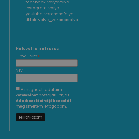
– facebook:
valyovalyo
– instagram:
valyo
– youtube:
varosesafolyo
– tiktok:
valyo_varosesfolyo
Hírlevél feliratkozás
*
E-mail cím
Név
A megadott adataim
kezeléséhez hozzájárulok, az
Adatkezelési tájékoztatót
megismertem, elfogadom.