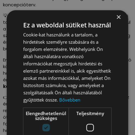
koncepcióterv.
×
💡 Az egyeztetések során hangot adtunk a RAKPART-os
tapasztalatainknak és kritkát fogalmaztunk meg például
Ez a weboldal sütiket használ
a burkolatokkal kapcsolatban. A II. Antall József rakpart
Cookie-kat használunk a tartalom, a
szakaszához hasonlóan szeretnénk, hogy a Jane Haining
hirdetések személyre szabására és a
és a Belgrád rakparton is jelenjen meg a vízáteresztő
burkolat a kockakő burkolat mellett.
forgalom elemzésére. Webhelyünk Ön
általi használatára vonatkozó
Emellett érdemes lenne integrálni a tervekbe a városlakó
információkat megosztjuk hirdetési és
közösség és a Fővárosba látogatók
RAKPART
elemző partnereinkkel is, akik egyesíthetik
használatának több szezonnyi visszajelzését, hiszen
azokat más információkkal, amelyeket Ön
értékes információ és támpont lehetne egy
még
biztosított számukra, vagy amelyeket a
közösségibb, zöldebb, és élhetőbb RAKPART felé!
szolgáltatásaik Ön általi használatából
👉 Mit szeretnénk? A döntéshozók emeljék be ezeket az
gyűjtöttek össze.
Bővebben
értékes tapasztalatokat a tervbe. Szívesen állunk
rendelkezésükre, legyen szó olyan városüzemeltetési
Elengedhetetlenül
Teljesítmény
ötletekről, mellyel mérsékelhető a gentrifikáció, vagy
szükséges
fogyasztásmentes területek kialakításáról, viadukt-
hasznosításról, Dunafürdőről! Várjuk a döntéshozók