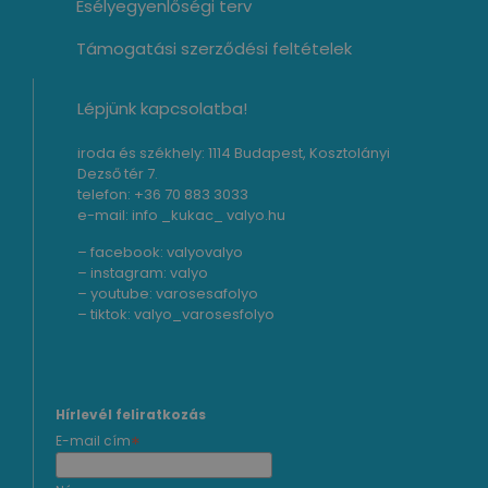
Esélyegyenlőségi terv
Támogatási szerződési feltételek
Lépjünk kapcsolatba!
iroda és székhely: 1114 Budapest, Kosztolányi
Dezső tér 7.
telefon: +36 70 883 3033
e-mail: info _kukac_ valyo.hu
– facebook:
valyovalyo
– instagram:
valyo
– youtube:
varosesafolyo
– tiktok:
valyo_varosesfolyo
Hírlevél feliratkozás
*
E-mail cím