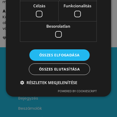
megkeresését!
Célzás
Funkcionalitás
A RAKPART-ban ennél sokkal több lehetőség van!
Közvetlenebb, kreatívabb megoldásokkal lehet(ne)
olyan
HELLYÉ
alakítani, mely valóban felkerülhet a
Besorolatlan
városlakó közösség mentális térképre!
💙 Szakmai kritika, Duna-szeretettel!
ÖSSZES ELFOGADÁSA
Adatkezelési tájékoztató
ÖSSZES ELUTASÍTÁSA
Alapszabály
RÉSZLETEK MEGJELENÍTÉSE
ÁSZF
POWERED BY COOKIESCRIPT
Bejegyzés
Beszámolók