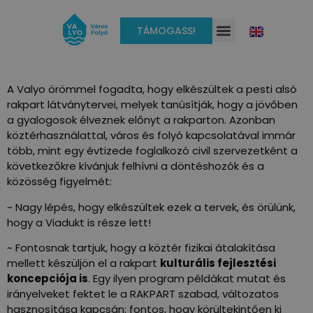
TÁMOGASS!
A Valyo örömmel fogadta, hogy elkészültek a pesti alsó
rakpart látványtervei, melyek tanúsítják, hogy a jövőben
a gyalogosok élveznek előnyt a rakparton. Azonban
köztérhasználattal, város és folyó kapcsolatával immár
több, mint egy évtizede foglalkozó civil szervezetként a
következőkre kívánjuk felhívni a döntéshozók és a
közösség figyelmét:
~ Nagy lépés, hogy elkészültek ezek a tervek, és örülünk,
hogy a Viadukt is része lett!
~ Fontosnak tartjuk, hogy a köztér fizikai átalakítása
mellett készüljön el a rakpart
kulturális fejlesztési
koncepciója is
. Egy ilyen program példákat mutat és
irányelveket fektet le a RAKPART szabad, változatos
hasznosítása kapcsán: fontos, hogy körültekintően ki