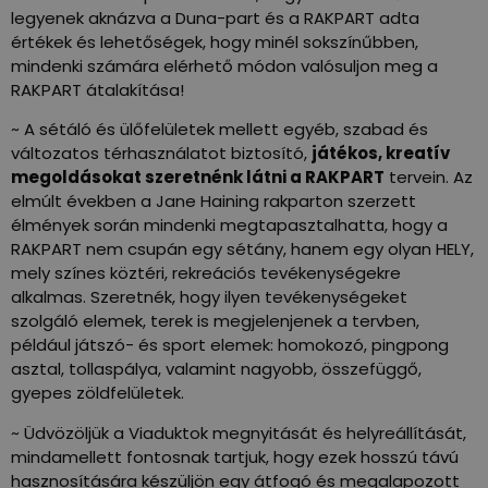
legyenek aknázva a Duna-part és a RAKPART adta
értékek és lehetőségek, hogy minél sokszínűbben,
mindenki számára elérhető módon valósuljon meg a
RAKPART átalakítása!
~ A sétáló és ülőfelületek mellett egyéb, szabad és
változatos térhasználatot biztosító,
játékos, kreatív
megoldásokat szeretnénk látni a RAKPART
tervein. Az
elmúlt években a Jane Haining rakparton szerzett
élmények során mindenki megtapasztalhatta, hogy a
RAKPART nem csupán egy sétány, hanem egy olyan HELY,
mely színes köztéri, rekreációs tevékenységekre
alkalmas. Szeretnék, hogy ilyen tevékenységeket
szolgáló elemek, terek is megjelenjenek a tervben,
például játszó- és sport elemek: homokozó, pingpong
asztal, tollaspálya, valamint nagyobb, összefüggő,
gyepes zöldfelületek.
~ Üdvözöljük a Viaduktok megnyitását és helyreállítását,
mindamellett fontosnak tartjuk, hogy ezek hosszú távú
hasznosítására készüljön egy átfogó és megalapozott