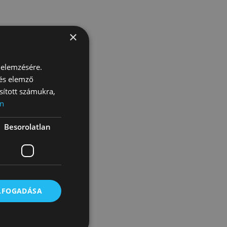
×
 elemzésére.
 és elemző
sított számukra,
n
Besorolatlan
ELFOGADÁSA