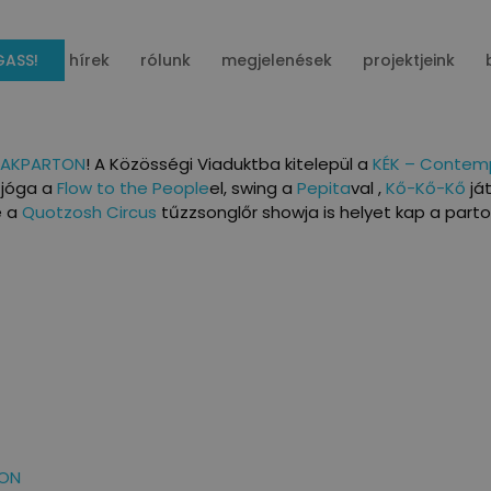
ASS!
hírek
rólunk
megjelenések
projektjeink
AKPARTON
! A Közösségi Viaduktba kitelepül a
KÉK – Contemp
 jóga a
Flow to the People
el, swing a
Pepita
val ,
Kő-Kő-Kő
já
ve a
Quotzosh Circus
tűzzsonglőr showja is helyet kap a part
TON