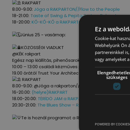
RAKPART
8.00-9.00:
Jóga a RAKPARTON//Flow to the People
18-21:00:
Taste of Swing & Pepita Party a Rakparton
18-20:00:
KŐ-KŐ-KŐ a RAKPARTON
Ez a webolda
Június 25 ~ vasárnap:
Cookie-kat haszná
Webhelyünk Ön ál
KÖZÖSSÉGI VIADUKT
partnereinkkel is
@KÉK rakpart
vagy amelyeket a 
Egész nap kiállítás, pihenősarok, üzenőfal
10:00 – 13:00 családi kézműves progik
Elengedhetetle
19.00 órától Trust Your Architect!
szükséges
RAKPART
8.00-9.00: @Jóga a rakparton//Flow to the People
16-20.00:
(helyre)RAKPART
18.00-20.00:
TËRÏDÖ JAM a RAKPARTon!
20:30-21:00:
The Blues Show – RAKPART
Te is hoznál programot a RAKPARTRA? Jelentkezz 
POWERED BY COOKIES