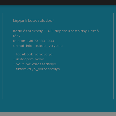
Lépjünk kapcsolatba!
iroda és székhely: 1114 Budapest, Kosztolányi Dezső
tér 7.
telefon: +36 70 883 3033
e-mail: info _kukac_ valyo.hu
– facebook:
valyovalyo
– instagram:
valyo
– youtube:
varosesafolyo
– tiktok:
valyo_varosesfolyo