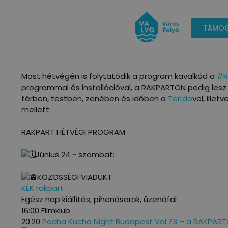
TÁMOG
Most hétvégén is folytatódik a program kavalkád a
#R
programmal és installációval, a RAKPARTON pedig lesz
térben, testben, zenében és időben a
Tërïdö
vel, illet
mellett.
RAKPART HÉTVÉGI PROGRAM
Június 24 ~ szombat:
KÖZÖSSÉGI VIADUKT
KÉK rakpart
Egész nap kiállítás, pihenősarok, üzenőfal
16:00 Filmklub
20.20
Pecha Kucha Night Budapest Vol.73 – a RAKPAR