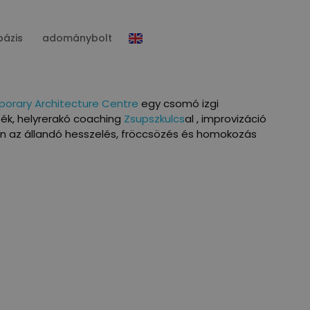
bázis
adománybolt
orary Architecture Centre
egy csomó izgi
ték, helyrerakó coaching
Zsupszkulcs
al , improvizáció
on az állandó hesszelés, fröccsözés és homokozás