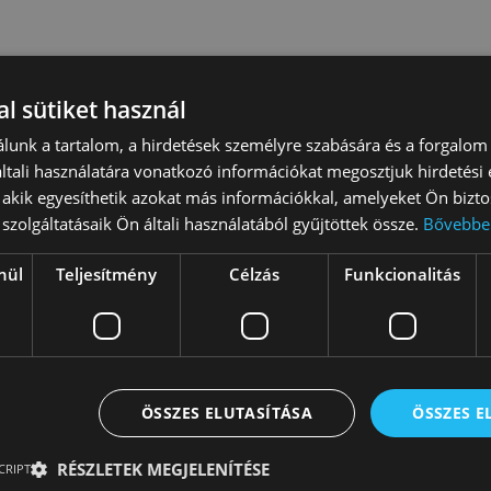
l sütiket használ
lunk a tartalom, a hirdetések személyre szabására és a forgalom
tali használatára vonatkozó információkat megosztjuk hirdetési
, akik egyesíthetik azokat más információkkal, amelyeket Ön bizto
szolgáltatásaik Ön általi használatából gyűjtöttek össze.
Bővebbe
nül
Teljesítmény
Célzás
Funkcionalitás
ÖSSZES ELUTASÍTÁSA
ÖSSZES 
program ötleteddel ezen a linken:
https://bit.ly/rakpart2023
RÉSZLETEK MEGJELENÍTÉSE
CRIPT