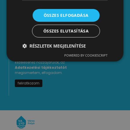
ÖSSZES ELFOGADÁSA
Hírlevél feliratkozás
*
E-mail cím
ÖSSZES ELUTASÍTÁSA
Név
RÉSZLETEK MEGJELENÍTÉSE
POWERED BY COOKIESCRIPT
A megadott adataim
kezeléséhez hozzájárulok, az
Adatkezelési tájékoztatót
megismertem, elfogadom.