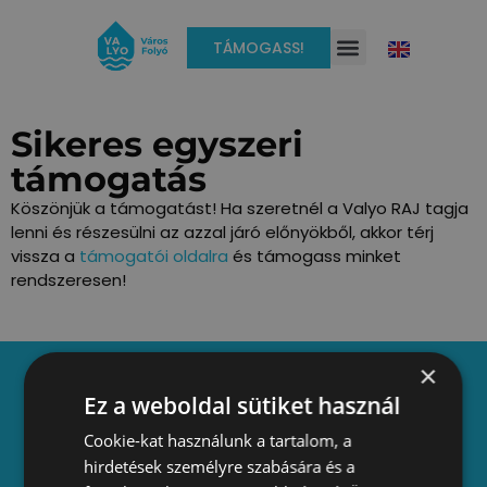
TÁMOGASS!
Sikeres egyszeri
támogatás
Köszönjük a támogatást! Ha szeretnél a Valyo RAJ tagja
lenni és részesülni az azzal járó előnyökből, akkor térj
vissza a
támogatói oldalra
és támogass minket
rendszeresen!
×
Ez a weboldal sütiket használ
Adatkezelési tájékoztató
Cookie-kat használunk a tartalom, a
hirdetések személyre szabására és a
Alapszabály