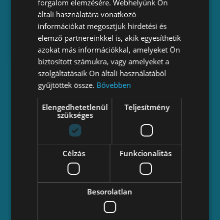
forgalom elemzésére. Webhelyünk Ön
ÁSZF
általi használatára vonatkozó
információkat megosztjuk hirdetési és
Bejegyzés
elemző partnereinkkel is, akik egyesíthetik
Beszámolók
azokat más információkkal, amelyeket Ön
biztosított számukra, vagy amelyeket a
Esélyegyenlőségi terv
szolgáltatásaik Ön általi használatából
gyűjtöttek össze.
Bővebben
Támogatási szerződési feltételek
Elengedhetetlenül
Teljesítmény
Lépjünk kapcsolatba!
szükséges
iroda és székhely: 1114 Budapest, Kosztolányi
Dezső tér 7.
telefon: +36 70 883 3033
Célzás
Funkcionalitás
e-mail: info _kukac_ valyo.hu
– facebook:
valyovalyo
– instagram:
valyo
Besorolatlan
– youtube:
varosesafolyo
– tiktok:
valyo_varosesfolyo