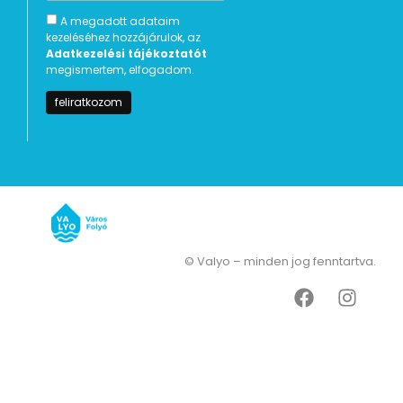
A megadott adataim
kezeléséhez hozzájárulok, az
Adatkezelési tájékoztatót
megismertem, elfogadom.
© Valyo – minden jog fenntartva.