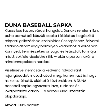
DUNA BASEBALL SAPKA
Klasszikus fazon, városi hangulat, Duna-szerelem. Ez a
puha pamutból készült sapka tökéletes kiegészítő
rakparti grillezéshez, szabihídas ücsörgéshez, folyami
strandoláshoz vagy bármilyen kalandhoz a városban.
Könnyed, természetes anyaga és letisztult formája
miatt sokféle viselethez illik — akár a parton, akár a
mindennapokban hordod.
Viselésével nemcsak a kedvenc folyód iránti
rajongásodat mutathatod meg, hanem azt is, hogy
hiszel az élhető, elérhető közterekben. A DUNA
baseball sapka egyszerre laza, tudatos és
lokálpatrióta darab — a városi Duna-szeretők
alapdarabja.
Anyag: 100% pamut