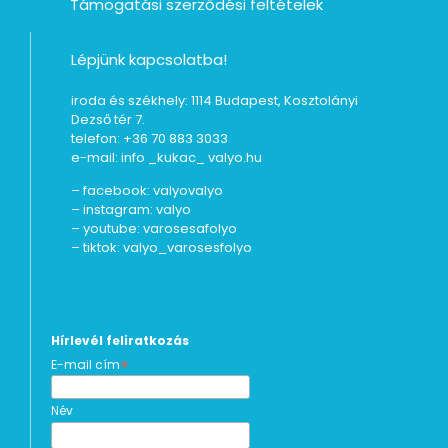
Támogatási szerződési feltételek
Lépjünk kapcsolatba!
iroda és székhely: 1114 Budapest, Kosztolányi
Dezső tér 7.
telefon: +36 70 883 3033
e-mail: info _kukac_ valyo.hu
– facebook:
valyovalyo
– instagram:
valyo
– youtube:
varosesafolyo
– tiktok:
valyo_varosesfolyo
Hírlevél feliratkozás
*
E-mail cím
Név