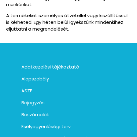
munkánkat.
A termékeket személyes átvétellel vagy kiszállítással
is kérheted. Egy héten belül igyekszünk mindenkihez
eljuttatni a megrendelését.
Adatkezelési tájékoztató
Alapszabály
ÁSZF
Bejegyzés
Beszámolók
Esélyegyenlőségi terv