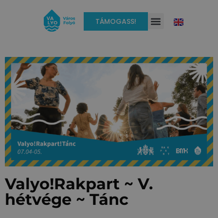
TÁMOGASS!
Valyo!Rakpart ~ V.
hétvége ~ Tánc