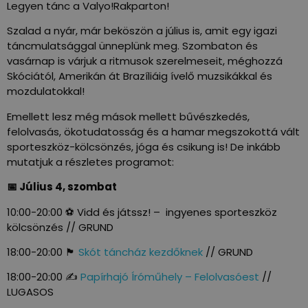
Legyen tánc a Valyo!Rakparton!
Szalad a nyár, már beköszön a július is, amit egy igazi
táncmulatsággal ünneplünk meg. Szombaton és
vasárnap is várjuk a ritmusok szerelmeseit, méghozzá
Skóciától, Amerikán át Brazíliáig ívelő muzsikákkal és
mozdulatokkal!
Emellett lesz még mások mellett bűvészkedés,
felolvasás, ökotudatosság és a hamar megszokottá vált
sporteszköz-kölcsönzés, jóga és csikung is! De inkább
mutatjuk a részletes programot:
📅 Július 4, szombat
10:00-20:00 ⚽ Vidd és játssz! – ingyenes sporteszköz
kölcsönzés // GRUND
18:00-20:00 🏴󠁧󠁢󠁳󠁣󠁴󠁿
Skót táncház kezdőknek
// GRUND
18:00-20:00 ✍️
Papírhajó Íróműhely – Felolvasóest
//
LUGASOS