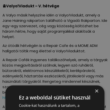
🚊Valyo!Viadukt – V. hétvége
A Valyo másik helyszíne idén a Valyo!Viadukt, amely a
Jane Haining rakparton található a Vigadó Rakparton. Ide
egy-egy szervezet, cég vagy közösség költözhet be
három hétre, hogy saját programjaikkal alakítsák a
helyet.
Az ötödik hétvégén is a Repair Cafe és a MOME ADM
hallgatói töltik meg élettel a Valyo!Viaduktot.
A Repair Cafék ingyenes találkozóhelyek, amely a tárgyak
közös megjavításáról szólnak, legyen szó ruhákról,
bútorokról, elektromos készülékekről, kerékpárokról,
edényekről, háztartási eszközökről, játékokról vagy más
használati tárgyakról. Rengeteg mindennel készülnek,
szombaton és vasárnap is 14-20 óra között várnak
×
benneteket, további részletek:
Ez a weboldal sütiket használ
https://fb.me/e/9ja6qSfYG
Cookie-kat használunk a tartalom, a
A június 29 – július 3. közötti hét során pedig a MOME ADM