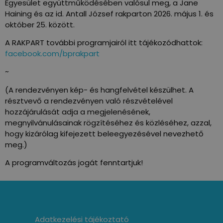
Egyesület együttműködésében valósul meg, a Jane
Haining és az id. Antall József rakparton 2026. május 1. és
október 25. között.
A RAKPART további programjairól itt tájékozódhattok:
facebook.com/bprakpart
~
(A rendezvényen kép- és hangfelvétel készülhet. A
résztvevő a rendezvényen való részvételével
hozzájárulását adja a megjelenésének,
megnyilvánulásainak rögzítéséhez és közléséhez, azzal,
hogy kizárólag kifejezett beleegyezésével nevezhető
meg.)
A programváltozás jogát fenntartjuk!
Adatkezelési tájékoztató