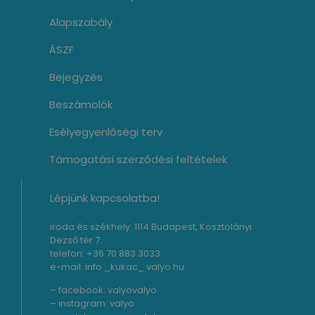
Alapszabály
ÁSZF
Bejegyzés
Beszámolók
Esélyegyenlőségi terv
Támogatási szerződési feltételek
Lépjünk kapcsolatba!
iroda és székhely: 1114 Budapest, Kosztolányi
Dezső tér 7.
telefon: +36 70 883 3033
e-mail: info _kukac_ valyo.hu
– facebook:
valyovalyo
– instagram:
valyo