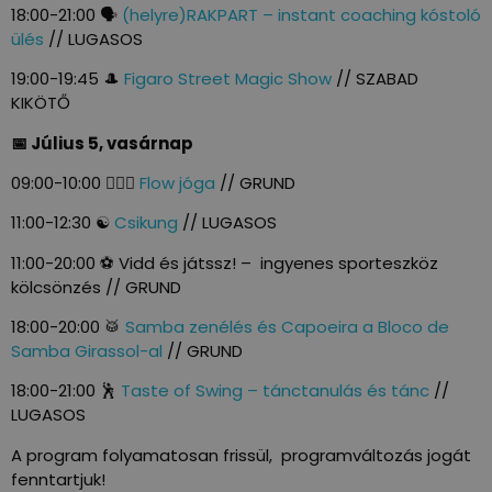
18:00-21:00 🗣️
(helyre)RAKPART – instant coaching kóstoló
ülés
// LUGASOS
19:00-19:45 🎩
Figaro Street Magic Show
// SZABAD
KIKÖTŐ
📅 Július 5, vasárnap
09:00-10:00 🧘🏽‍♀️
Flow jóga
// GRUND
11:00-12:30 ☯️
Csikung
// LUGASOS
11:00-20:00 ⚽ Vidd és játssz! – ingyenes sporteszköz
kölcsönzés // GRUND
18:00-20:00 🥁
Samba zenélés és Capoeira a Bloco de
Samba Girassol-al
// GRUND
18:00-21:00 🕺
Taste of Swing – tánctanulás és tánc
//
LUGASOS
A program folyamatosan frissül, programváltozás jogát
fenntartjuk!