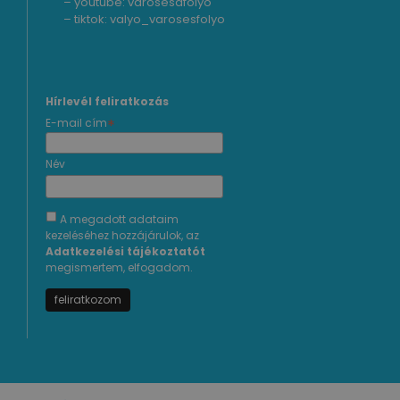
– youtube:
varosesafolyo
– tiktok:
valyo_varosesfolyo
Hírlevél feliratkozás
*
E-mail cím
Név
A megadott adataim
kezeléséhez hozzájárulok, az
Adatkezelési tájékoztatót
megismertem, elfogadom.