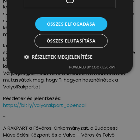
lesz a főszerep, a Valyo!Viaduktba pedig egy-egy
szervezet, cég vagy közösség költözik be három hétre a
szezon során, hogy saját programjaikkal,
ÖSSZES ELFOGADÁSA
kezdeményezéseikkel alakítsák a kettes villamos alatt
megbúvó viaduktok egyikét.
ÖSSZES ELUTASÍTÁSA
Közösségi pikniket, röplabda meccset, felolvasóestet
szerveznél? Június 6. és augusztus 2. között, hétvégente
RÉSZLETEK MEGJELENÍTÉSE
közösségi programszervezéssel, kísérletezéssel és a
lakosság bevonásával aktivizáljuk a Valyo!Rakpartot.
POWERED BY COOKIESCRIPT
Várjuk program ötleteiteket, kezdeményezéseiteket,
mutassátok meg, hogy Ti hogyan használnátok a
Valyo!Rakpartot.
Részletek és jelentkezés:
https://bit.ly/valyorakpart_opencall
~
A RAKPART a Fővárosi Önkormányzat, a Budapesti
Művelődési Központ és a Valyo – Város és Folyó