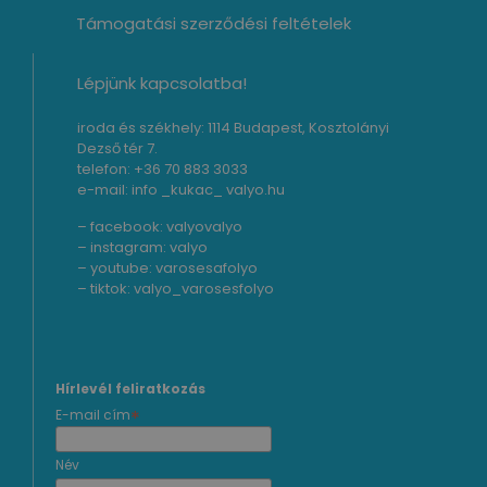
Támogatási szerződési feltételek
Lépjünk kapcsolatba!
iroda és székhely: 1114 Budapest, Kosztolányi
Dezső tér 7.
telefon: +36 70 883 3033
e-mail: info _kukac_ valyo.hu
– facebook:
valyovalyo
– instagram:
valyo
– youtube:
varosesafolyo
– tiktok:
valyo_varosesfolyo
Hírlevél feliratkozás
*
E-mail cím
Név