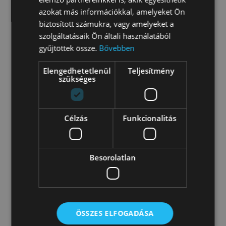
RÉSZTVEVŐK
azokat más információkkal, amelyeket Ön
20 fő
biztosított számukra, vagy amelyeket a
KÖLTSÉGVETÉS
szolgáltatásaik Ön általi használatából
200.000 Ft
gyűjtöttek össze.
Bővebben
PARTNEREK
Elengedhetetlenül
Teljesítmény
Antall József Tudásközpont
szükséges
TÁMOGATÓK
Antall József Tudásközpont
Célzás
Funkcionalitás
SAJTÓ
szodablog
FACEBOOK
Besorolatlan
varosisodras
KAPCSOLÓDÓ
Madárodú
ÖSSZES ELFOGADÁSA
Füvészkert