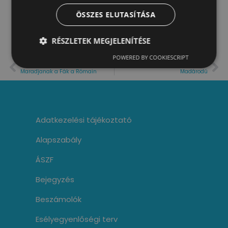
ÖSSZES ELUTASÍTÁSA
RÉSZLETEK MEGJELENÍTÉSE
POWERED BY COOKIESCRIPT
ELŐZŐ
KÖVETKEZŐ
Maradjanak a Fák a Rómain
Madárodú
Adatkezelési tájékoztató
Alapszabály
ÁSZF
Bejegyzés
Beszámolók
Esélyegyenlőségi terv