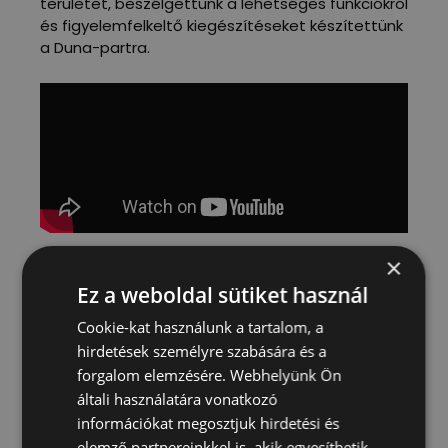
területet, beszélgettünk a lehetséges funkciókról
és figyelemfelkeltő kiegészítéseket készítettünk
a Duna-partra.
×
Ez a weboldal sütiket használ
Cookie-kat használunk a tartalom, a
HELYSZÍN
hirdetések személyre szabására és a
Buda, Raoul Wallenberg rkp.
forgalom elemzésére. Webhelyünk Ön
IDŐPONT
általi használatára vonatkozó
2017. március 7-12.
információkat megosztjuk hirdetési és
elemző partnereinkkel is, akik egyesíthetik