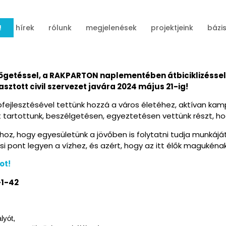
!
hírek
rólunk
megjelenések
projektjeink
bázi
getéssel, a RAKPARTON naplementében átbiciklizéssel, d
sztott civil szervezet javára 2024 május 21-ig!
fejlesztésével tettünk hozzá a város életéhez, aktívan kam
tartottunk, beszélgetésen, egyeztetésen vettünk részt, hog
hoz, hogy egyesületünk a jövőben is folytatni tudja munkájá
 pont legyen a vízhez, és azért, hogy az itt élők magukénak 
ot!
-1-42
lyót,