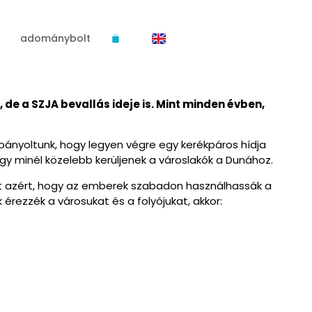
s
adománybolt
e a SZJA bevallás ideje is. Mint minden évben,
pányoltunk, hogy legyen végre egy kerékpáros hídja
y minél közelebb kerüljenek a városlakók a Dunához.
t azért, hogy az
emberek szabadon használhassák a
érezzék a városukat és a folyójukat, akkor: