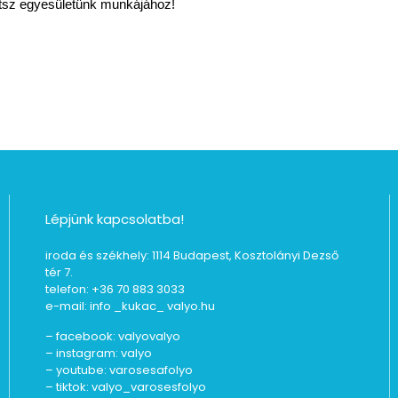
tsz egyesületünk munkájához!
Lépjünk kapcsolatba!
iroda és székhely: 1114 Budapest, Kosztolányi Dezső
tér 7.
telefon: +36 70 883 3033
e-mail: info _kukac_ valyo.hu
– facebook:
valyovalyo
– instagram:
valyo
– youtube:
varosesafolyo
– tiktok:
valyo_varosesfolyo