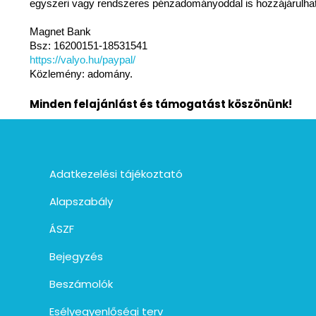
egyszeri vagy rendszeres pénzadományoddal is hozzájárulha
Magnet Bank
Bsz: 16200151-18531541
https://valyo.hu/paypal/
Közlemény: adomány.
Minden felajánlást és támogatást köszönünk!
Adatkezelési tájékoztató
Alapszabály
ÁSZF
Bejegyzés
Beszámolók
Esélyegyenlőségi terv