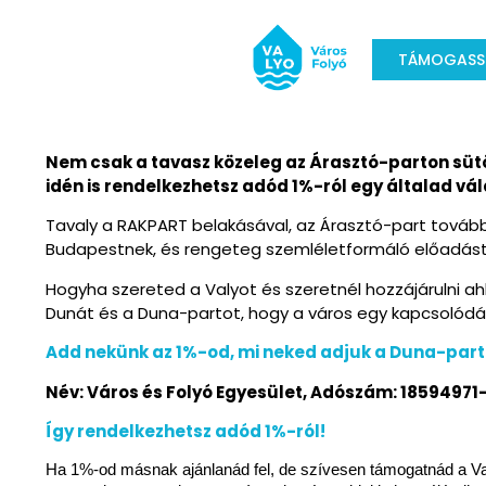
TÁMOGASS
Nem csak a tavasz közeleg az Árasztó-parton sütö
idén is rendelkezhetsz adód 1%-ról egy általad vála
Tavaly a RAKPART belakásával, az Árasztó-part tovább
Budapestnek, és rengeteg szemléletformáló előadást 
Hogyha szereted a Valyot és szeretnél hozzájárulni ah
Dunát és a Duna-partot, hogy a város egy kapcsolódási
Add nekünk az 1%-od, mi neked adjuk a Duna-part
Név: Város és Folyó Egyesület,
Adószám: 18594971
Így rendelkezhetsz adód 1%-ról!
Ha 1%-od másnak ajánlanád fel, de szívesen támogatnád a Va