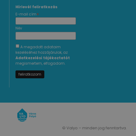
Hírlevél feliratkozás
*
E-mail cím
Név
A megadott adataim
kezeléséhez hozzájárulok, az
Adatkezelési tájékoztatót
megismertem, elfogadom.
© Valyo – minden jog fenntartva.