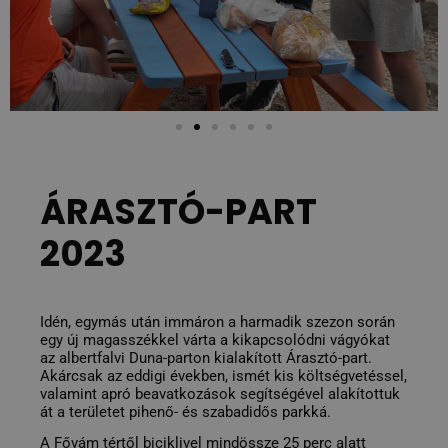
ÁRASZTÓ-PART
2023
Idén, egymás után immáron a harmadik szezon során 
egy új magasszékkel várta a kikapcsolódni vágyókat 
az albertfalvi Duna-parton kialakított Árasztó-part. 
Akárcsak az eddigi években, ismét kis költségvetéssel, 
valamint apró beavatkozások segítségével alakítottuk 
át a területet pihenő- és szabadidős parkká.
A Fővám tértől biciklivel mindössze 25 perc alatt 