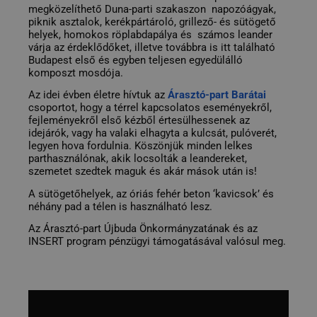
megközelíthető Duna-parti szakaszon  napozóágyak, 
piknik asztalok, kerékpártároló, grillező- és sütögető 
helyek, homokos röplabdapálya és  számos leander 
várja az érdeklődőket, illetve továbbra is itt található 
Budapest első és egyben teljesen egyedülálló 
komposzt mosdója.
Az idei évben életre hívtuk az 
Árasztó-part Barátai
csoportot, hogy a térrel kapcsolatos eseményekről, 
fejleményekről első kézből értesülhessenek az 
idejárók, vagy ha valaki elhagyta a kulcsát, pulóverét, 
legyen hova fordulnia. Köszönjük minden lelkes 
parthasználónak, akik locsolták a leandereket, 
szemetet szedtek maguk és akár mások után is! 
A sütögetőhelyek, az óriás fehér beton ‘kavicsok’ és 
néhány pad a télen is használható lesz. 
Az Árasztó-part Újbuda Önkormányzatának és az 
INSERT program pénzügyi támogatásával valósul meg.