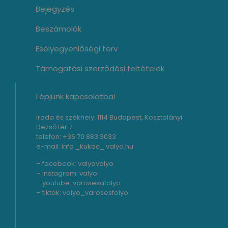
Bejegyzés
Beszámolók
Esélyegyenlőségi terv
Támogatási szerződési feltételek
Lépjünk kapcsolatba!
iroda és székhely: 1114 Budapest, Kosztolányi
Dezső tér 7.
telefon: +36 70 883 3033
e-mail: info _kukac_ valyo.hu
– facebook:
valyovalyo
– instagram:
valyo
– youtube:
varosesafolyo
– tiktok:
valyo_varosesfolyo