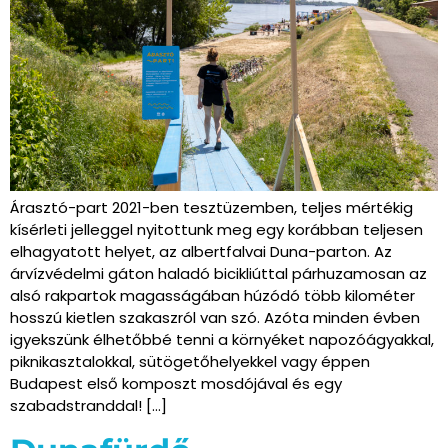
Árasztó-part 2021-ben tesztüzemben, teljes mértékig
kísérleti jelleggel nyitottunk meg egy korábban teljesen
elhagyatott helyet, az albertfalvai Duna-parton. Az
árvízvédelmi gáton haladó bicikliúttal párhuzamosan az
alsó rakpartok magasságában húzódó több kilométer
hosszú kietlen szakaszról van szó. Azóta minden évben
igyekszünk élhetőbbé tenni a környéket napozóágyakkal,
piknikasztalokkal, sütögetőhelyekkel vagy éppen
Budapest első komposzt mosdójával és egy
szabadstranddal! […]