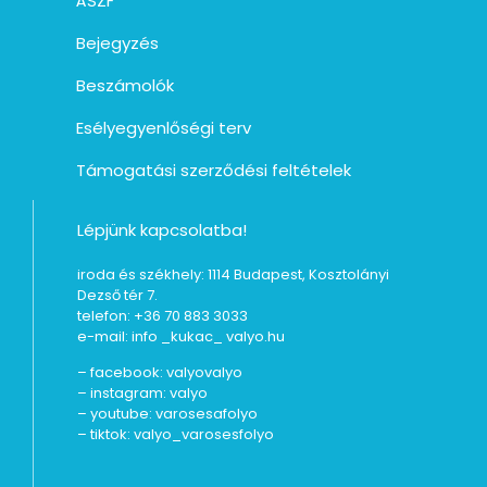
ÁSZF
Bejegyzés
Beszámolók
Esélyegyenlőségi terv
Támogatási szerződési feltételek
Lépjünk kapcsolatba!
iroda és székhely: 1114 Budapest, Kosztolányi
Dezső tér 7.
telefon: +36 70 883 3033
e-mail: info _kukac_ valyo.hu
– facebook:
valyovalyo
– instagram:
valyo
– youtube:
varosesafolyo
– tiktok:
valyo_varosesfolyo