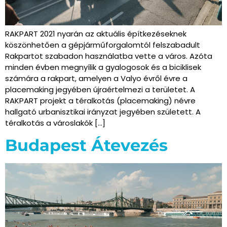
RAKPART 2021 nyarán az aktuális építkezéseknek
köszönhetően a gépjárműforgalomtól felszabadult
Rakpartot szabadon használatba vette a város. Azóta
minden évben megnyílik a gyalogosok és a biciklisek
számára a rakpart, amelyen a Valyo évről évre a
placemaking jegyében újraértelmezi a területet. A
RAKPART projekt a téralkotás (placemaking) névre
hallgató urbanisztikai irányzat jegyében született. A
téralkotás a városlakók […]
Budapest Átevezés