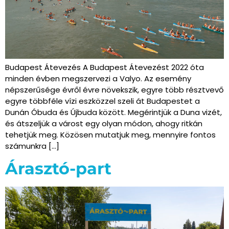
Budapest Átevezés A Budapest Átevezést 2022 óta
minden évben megszervezi a Valyo. Az esemény
népszerűsége évről évre növekszik, egyre több résztvevő
egyre többféle vízi eszközzel szeli át Budapestet a
Dunán Óbuda és Újbuda között. Megérintjük a Duna vizét,
és átszeljük a várost egy olyan módon, ahogy ritkán
tehetjük meg. Közösen mutatjuk meg, mennyire fontos
számunkra […]
Árasztó-part