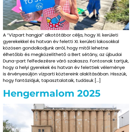
A “Vízpart hangjai” alkotótábor célja, hogy XI. kerületi
gyerekekkel és hatvan év feletti XI. kerületi lakosokkal
közösen gondolkodjunk arról, hogy mitől lehetne
élhetőbb és megközelíthető a Bert sétány, az újbudai
Duna-part felfedezésre váró szakasza. Fontosnak tartjuk,
hogy a helyi gyerekek és hatvan év felettiek véleménye
is érvényesüljön vízparti köztereink alakításában. Hisszük,
hogy fantáziájuk, tapasztalataik, tudásuk […]
Hengermalom 2025