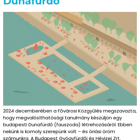
Dunafürdő
2024 decemberében a Fővárosi Közgyűlés megszavazta,
hogy megvalósíthatósági tanulmány készüljön egy
budapesti Dunafürdő (fauszoda) létrehozásáról. Ebben
nekünk is komoly szerepünk volt – és óriási öröm
számunkra. A Budapest Gyógyfürdői és Hévizei Zrt.