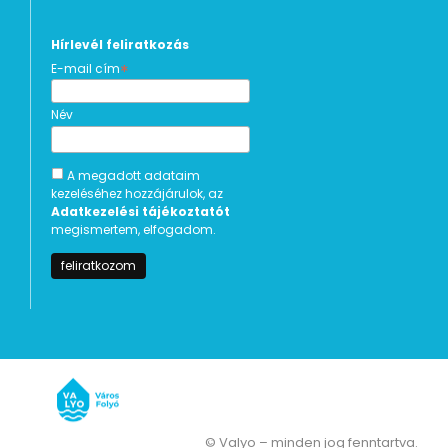
Hírlevél feliratkozás
*
E-mail cím
Név
A megadott adataim
kezeléséhez hozzájárulok, az
Adatkezelési tájékoztatót
megismertem, elfogadom.
© Valyo – minden jog fenntartva.