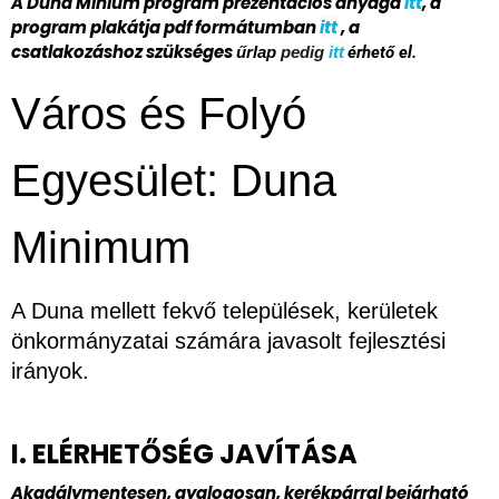
A Duna Minium program prezentációs anyaga
itt
, a
program plakátja pdf formátumban
itt
, a
csatlakozáshoz szükséges
pedig
itt
érhető el.
űrlap
Város és Folyó
Egyesület: Duna
Minimum
A Duna mellett fekvő települések, kerületek 
önkormányzatai számára javasolt fejlesztési 
irányok.
I. ELÉRHETŐSÉG JAVÍTÁSA
Akadálymentesen, gyalogosan, kerékpárral bejárható