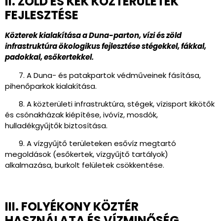
II. ZÖLD ÉS KÉK KÖZTERÜLETEK
FEJLESZTÉSE
Közterek kialakítása a Duna-parton, vízi és zöld
infrastruktúra ökologikus fejlesztése stégekkel, fákkal,
padokkal, esőkertekkel.
7. A Duna- és patakpartok védműveinek fásítása,
pihenőparkok kialakítása.
8. A közterületi infrastruktúra, stégek, vízisport kikötők
és csónakházak kiépítése, ivóvíz, mosdók,
hulladékgyűjtők biztosítása.
9. A vízgyűjtő területeken esővíz megtartó
megoldások (esőkertek, vízgyűjtő tartályok)
alkalmazása, burkolt felületek csökkentése.
III. FOLYÉKONY KÖZTÉR
HASZNÁLATA ÉS VÍZMINŐSÉG