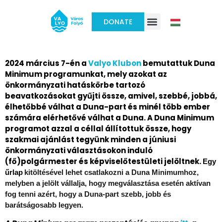
DONATE
valyo base
2024 március 7-én a
Valyo Klubon
bemutattuk Duna
Minimum programunkat, mely azokat az
önkormányzati hatáskörbe tartozó
beavatkozásokat gyűjti össze, amivel, szebbé, jobbá,
élhetőbbé válhat a Duna-part és minél több ember
számára elérhetővé válhat a Duna. A Duna Minimum
programot azzal a céllal állítottuk össze, hogy
szakmai ajánlást tegyünk minden a júniusi
önkormányzati választásokon induló
(fő)polgármester és képviselőtestületi jelöltnek.
Egy
kitöltésével lehet csatlakozni a Duna Minimumhoz,
űrlap
melyben a jelölt vállalja, hogy megválasztása esetén aktívan
fog tenni azért, hogy a Duna-part szebb, jobb és
barátságosabb legyen.