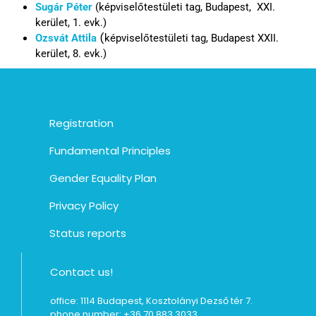
Sugár Péter
(
képviselőtestületi tag,
Budapest, XXI.
kerület, 1. evk.)
(
Ozsvát Attila
képviselőtestületi tag, Budapest XXII.
kerület
, 8. evk.)
Registration
Fundamental Principles
Gender Equality Plan
Privacy Policy
Status reports
Contact us!
office: 1114 Budapest, Kosztolányi Dezső tér 7.
phone number: +36 70 883 3033