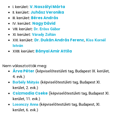
I. kerület:
V. Naszályi Márta
II. kerület:
Juhász Veronika
III. kerület:
Béres András
IV. kerület:
Nagy Dávid
VIII. kerület:
Dr. Erőss Gábor
XI. kerület:
Várady Zoltán
XXI. kerület:
Dr. Dukán András Ferenc
,
Kiss Kornél
István
XXIII. kerület:
Bányai Amir Attila
Nem választották meg:
Árva Péter
(
képviselőtestületi tag,
Budapest IX. kerület,
4. evk.)
Borbély Mátyás
(
képviselőtestületi tag,
Budapest XI.
kerület, 2
. evk.
)
Csizmadia Cseke
(
képviselőtestületi tag,
Budapest XI.
kerület, 11
. evk.
)
Losonczy Anna
(
képviselőtestületi tag, Budapest,
XI.
kerület, 6. evk.)