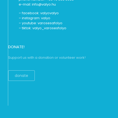
e-mail: info@valyo.hu
– facebook:
valyovalyo
– instagram:
valyo
– youtube:
varosesafolyo
– tiktok:
valyo_varosesfolyo
DONATE!
Support us with a donation or volunteer work!
donate