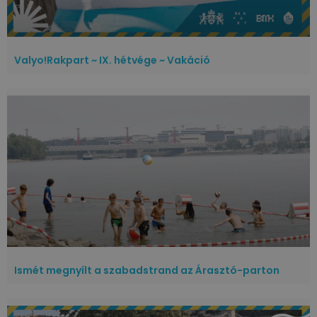
Valyo!Rakpart ~ IX. hétvége ~ Vakáció
Ismét megnyílt a szabadstrand az Árasztó-parton