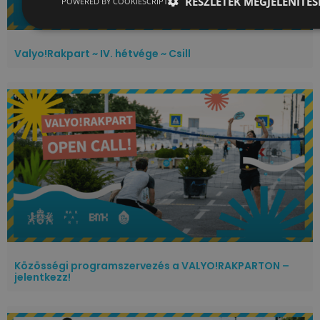
RÉSZLETEK MEGJELENÍTÉS
POWERED BY COOKIESCRIPT
Valyo!Rakpart ~ IV. hétvége ~ Csill
Közösségi programszervezés a VALYO!RAKPARTON –
jelentkezz!