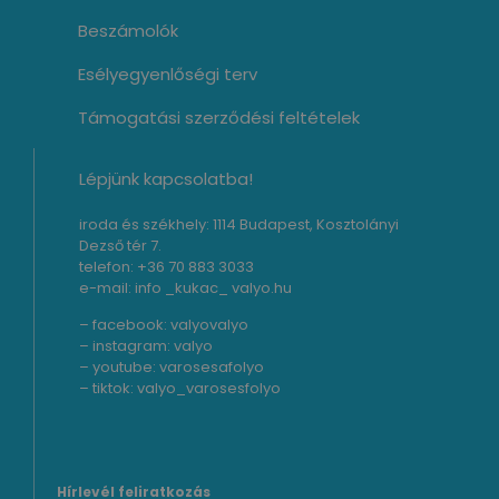
Beszámolók
Esélyegyenlőségi terv
Támogatási szerződési feltételek
Lépjünk kapcsolatba!
iroda és székhely: 1114 Budapest, Kosztolányi
Dezső tér 7.
telefon: +36 70 883 3033
e-mail: info _kukac_ valyo.hu
– facebook:
valyovalyo
– instagram:
valyo
– youtube:
varosesafolyo
– tiktok:
valyo_varosesfolyo
Hírlevél feliratkozás