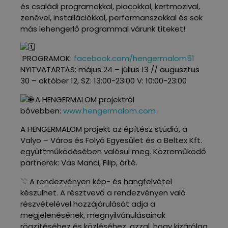
és családi programokkal, piacokkal, kertmozival,
zenével, installációkkal, performanszokkal és sok
más lehengerlő programmal várunk titeket!
PROGRAMOK:
facebook.com/hengermalom51
NYITVATARTÁS: május 24 – július 13 // augusztus
30 – október 12, SZ: 13:00-23:00 V: 10:00-23:00
A HENGERMALOM projektről
bővebben:
www.hengermalom.com
A HENGERMALOM projekt az építész stúdió, a
Valyo – Város és Folyó Egyesület és a Beltex Kft.
együttműködésében valósul meg. Közreműködő
partnerek: Vas Manci, Filip, árté.
𓇢 A rendezvényen kép- és hangfelvétel
készülhet. A résztvevő a rendezvényen való
részvételével hozzájárulását adja a
megjelenésének, megnyilvánulásainak
rögzítéséhez és közléséhez, azzal, hogy kizárólag