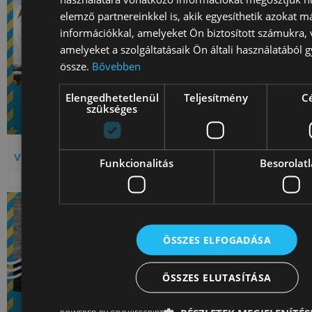
elemző partnereinkkel is, akik egyesíthetik azokat m
információkkal, amelyeket Ön biztosított számukra,
amelyeket a szolgáltatásaik Ön általi használatából g
össze.
Bővebben
Elengedhetetlenül
Teljesítmény
C
szükséges
Valyo!Rakpart ~ V. hétvége ~ Tánc
Funkcionalitás
Besorolat
ÖSSZES ELFOGADÁSA
ÖSSZES ELUTASÍTÁSA