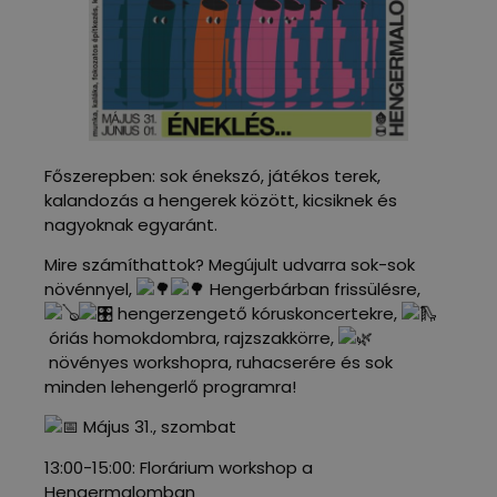
Főszerepben: sok énekszó, játékos terek,
kalandozás a hengerek között, kicsiknek és
nagyoknak egyaránt.
Mire számíthattok? Megújult udvarra sok-sok
növénnyel,
Hengerbárban frissülésre,
hengerzengető kóruskoncertekre,
óriás homokdombra, rajzszakkörre,
növényes workshopra, ruhacserére és sok
minden lehengerlő programra!
Május 31., szombat
13:00-15:00: Florárium workshop a
Hengermalomban