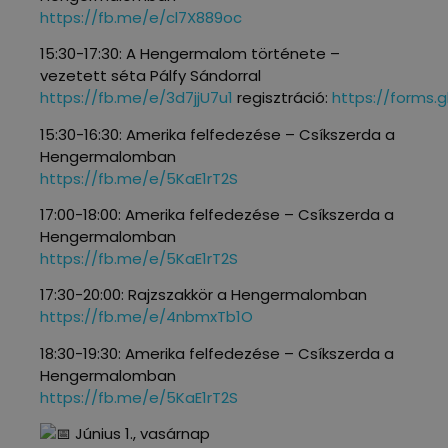
https://fb.me/e/cl7X889oc
15:30-17:30: A Hengermalom története –
vezetett séta Pálfy Sándorral
https://fb.me/e/3d7jjU7u1
regisztráció:
https://forms.
15:30-16:30: Amerika felfedezése – Csíkszerda a
Hengermalomban
https://fb.me/e/5KaE1rT2S
17:00-18:00: Amerika felfedezése – Csíkszerda a
Hengermalomban
https://fb.me/e/5KaE1rT2S
17:30-20:00: Rajzszakkör a Hengermalomban
https://fb.me/e/4nbmxTb1O
18:30-19:30: Amerika felfedezése – Csíkszerda a
Hengermalomban
https://fb.me/e/5KaE1rT2S
Június 1., vasárnap