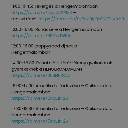
11:00-11:45: Tekergés a Hengermalomban
https://fb.me/e/2wt44PPMX
–
regisztráció:
https://forms.gle/9kFxNQKQtCWEHVfm9
12:00-16:00: Ruhacsere a Hengermalomban
https://fb.me/e/6PK7zDGUs
12:00-16:00: poppyseed dj set a
Hengermalomban
14:00-15:30: Puhatoló – térérzékeny gyakorlatok
gyerekeknek a HENGERMALOMBAN
https://fb.me/e/363N6XOpr
16:00-17:00: Amerika felfedezése – Csíkszerda a
Hengermalomban
https://fb.me/e/5KaE1rT2S
17:30-18:30: Amerika felfedezése – Csíkszerda a
Hengermalomban
https://fb.me/e/5KaE1rT2S