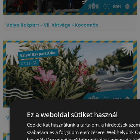
Valyo!Rakpart ~ VII. hétvége ~ Koccanás
Ez a weboldal sütiket használ
Valyo!Rakpart ~ VI. hétvége ~ Öko
Cookie-kat használunk a tartalom, a hirdetések szem
szabására és a forgalom elemzésére. Webhelyünk Ön 
használatára vonatkozó információkat megosztjuk hi