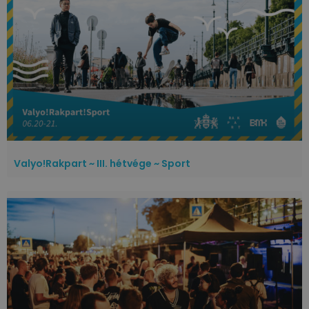
Valyo!Rakpart ~ III. hétvége ~ Sport