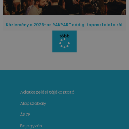
Közlemény a 2026-os RAKPART eddigi tapasztalatairól
több
Adatkezelési tájékoztató
Alapszabály
ÁSZF
Bejegyzés