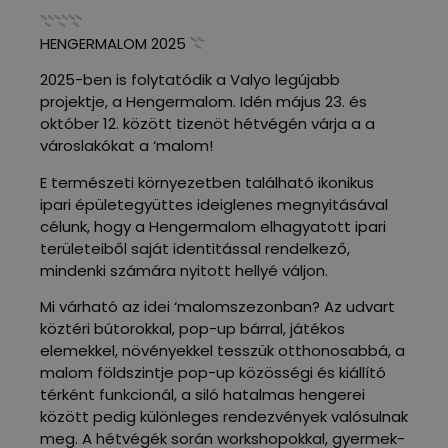
𓇢𓇢𓇢
HENGERMALOM 2025 𓇢
2025-ben is folytatódik a Valyo legújabb
projektje, a Hengermalom. Idén május 23. és
október 12. között tizenöt hétvégén várja a a
városlakókat a ‘malom!
E természeti környezetben található ikonikus
ipari épületegyüttes ideiglenes megnyitásával
célunk, hogy a Hengermalom elhagyatott ipari
területeiből saját identitással rendelkező,
mindenki számára nyitott hellyé váljon.
Mi várható az idei ‘malomszezonban? Az udvart
köztéri bútorokkal, pop-up bárral, játékos
elemekkel, növényekkel tesszük otthonosabbá, a
malom földszintje pop-up közösségi és kiállító
térként funkcionál, a siló hatalmas hengerei
között pedig különleges rendezvények valósulnak
meg. A hétvégék során workshopokkal, gyermek-