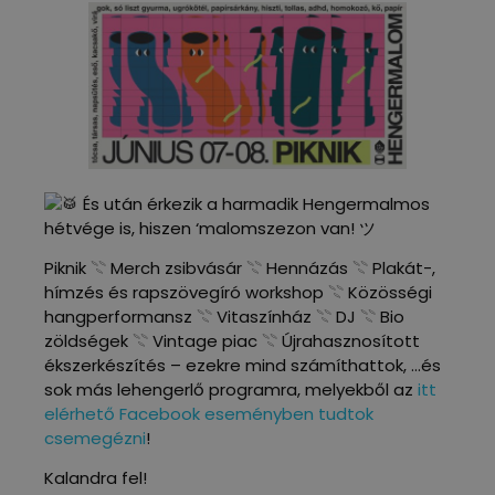
És után érkezik a harmadik Hengermalmos
hétvége is, hiszen ‘malomszezon van! ツ
Piknik 𓇢 Merch zsibvásár 𓇢 Hennázás 𓇢 Plakát-,
hímzés és rapszövegíró workshop 𓇢 Közösségi
hangperformansz 𓇢 Vitaszínház 𓇢 DJ 𓇢 Bio
zöldségek 𓇢 Vintage piac 𓇢 Újrahasznosított
ékszerkészítés – ezekre mind számíthattok, …és
sok más lehengerlő programra, melyekből az
itt
elérhető Facebook eseményben tudtok
csemegézni
!
Kalandra fel!