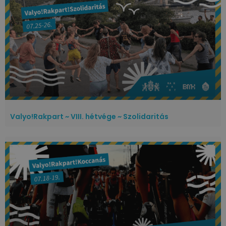
Valyo!Rakpart ~ VIII. hétvége ~ Szolidaritás