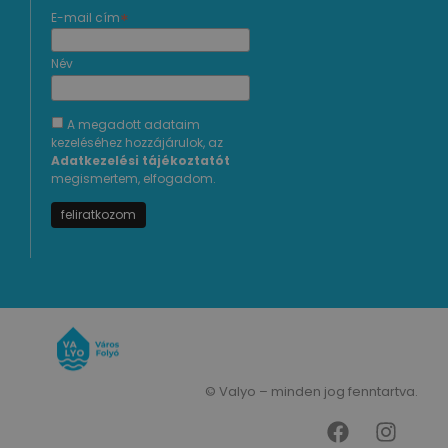
*
E-mail cím
Név
A megadott adataim
kezeléséhez hozzájárulok, az
Adatkezelési tájékoztatót
megismertem, elfogadom.
© Valyo – minden jog fenntartva.