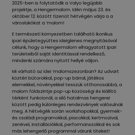
2025-ben is folytatódik a Valyo legújabb
projektje, a Hengermalom. Idén május 23. és
október 12. között tizenöt hétvégén várja a a
városlakókat a ‘malom!
E természeti környezetben található ikonikus
ipari épületegyüttes ideiglenes megnyitásával
célunk, hogy a Hengermalom elhagyatott ipari
területeiből saját identitással rendelkező,
mindenki számára nyitott hellyé váljon.
Mi várható az idei ‘malomszezonban? Az udvart
köztéri bútorokkal, pop-up bárral, játékos
elemekkel, növényekkel tesszük otthonosabbá, a
malom földszintje pop-up közösségi és kiállító
térként funkcionál, a siló hatalmas hengerei
között pedig különleges rendezvények valósulnak
meg. A hétvégék során workshopokkal, gyermek-
és családi programokkal, piacokkal, kertmozival,
zenével, installációkkal, performanszokkal és sok
más lehengerlő programmal várunk titeket!