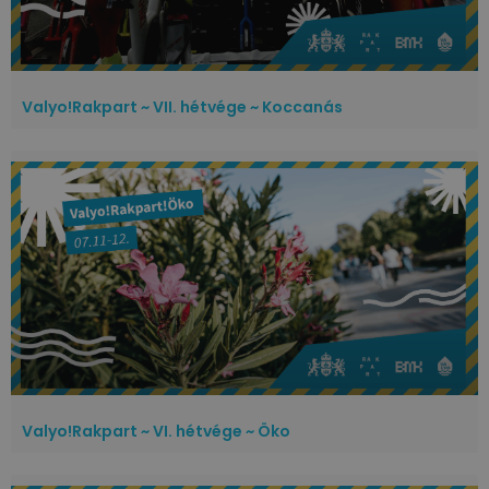
Valyo!Rakpart ~ VII. hétvége ~ Koccanás
Valyo!Rakpart ~ VI. hétvége ~ Öko