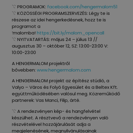
𓇢 PROGRAMOK:
facebook.com/hengermalom51
𓇢 KÖZÖSSÉGI PROGRAMSZERVEZÉS: Légy te is
részese az idei hengerkedésnek, hozz te is
programot a
‘malomba!
https://bit.ly/malom_opencall
𓇢 NYITVATARTÁS: május 24 – július 13 //
augusztus 30 – október 12, SZ: 13:00-23:00 V:
10:00-23:00
A HENGERMALOM projektről
bővebben:
www.hengermalom.com
A HENGERMALOM projekt az építész stúdió, a
Valyo – Város és Folyó Egyesület és a Beltex Kft.
együttműködésében valósul meg. Közreműködő
partnerek: Vas Manci, Filip, árté.
𓇢 A rendezvényen kép- és hangfelvétel
készülhet. A résztvevő a rendezvényen való
részvételével hozzájárulását adja a
megjelenésének, megnyilvánulásainak