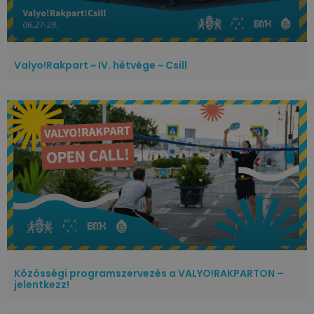
Valyo!Rakpart ~ IV. hétvége ~ Csill
Közösségi programszervezés a VALYO!RAKPARTON –
jelentkezz!