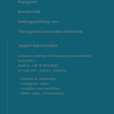
Bejegyzés
Beszámolók
Esélyegyenlőségi terv
Támogatási szerződési feltételek
Lépjünk kapcsolatba!
iroda és székhely: 1114 Budapest, Kosztolányi
Dezső tér 7.
telefon: +36 70 883 3033
e-mail: info _kukac_ valyo.hu
– facebook:
valyovalyo
– instagram:
valyo
– youtube:
varosesafolyo
– tiktok:
valyo_varosesfolyo