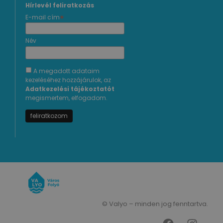
Hírlevél feliratkozás
*
E-mail cím
Név
A megadott adataim
kezeléséhez hozzájárulok, az
Adatkezelési tájékoztatót
megismertem, elfogadom.
© Valyo – minden jog fenntartva.