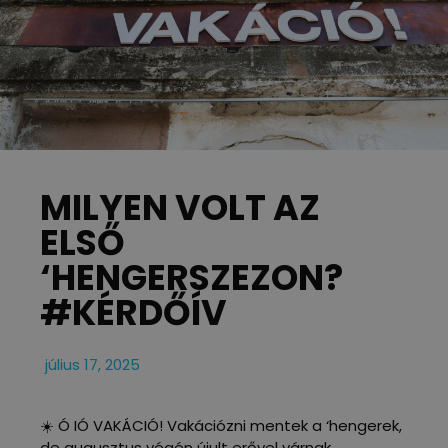
MILYEN VOLT AZ
ELSŐ
‘HENGERSZEZON?
#KÉRDŐÍV
július 17, 2025
☀️ Ó IÓ VAKÁCIÓ! Vakációzni mentek a ‘hengerek,
de augusztus végén újult erővel várnak