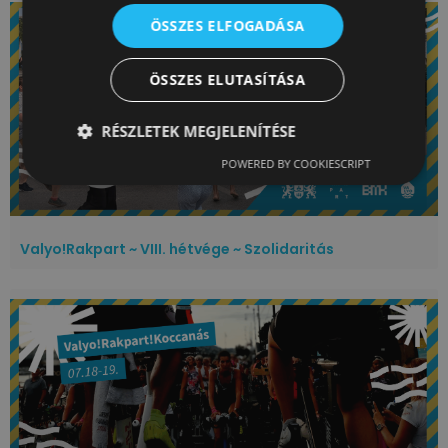
ÖSSZES ELFOGADÁSA
ÖSSZES ELUTASÍTÁSA
RÉSZLETEK MEGJELENÍTÉSE
POWERED BY COOKIESCRIPT
Valyo!Rakpart ~ VIII. hétvége ~ Szolidaritás