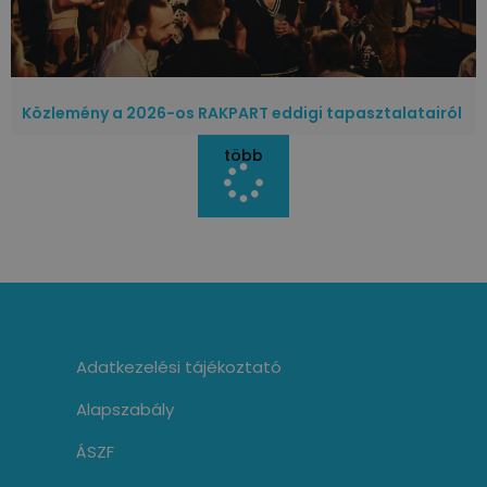
Közlemény a 2026-os RAKPART eddigi tapasztalatairól
több
Adatkezelési tájékoztató
Alapszabály
ÁSZF