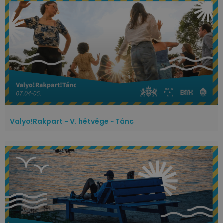
Valyo!Rakpart ~ V. hétvége ~ Tánc