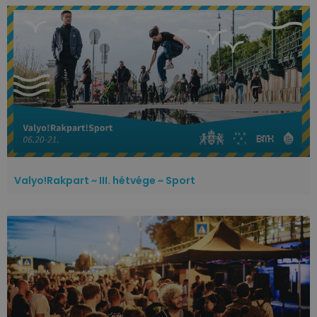
Valyo!Rakpart ~ III. hétvége ~ Sport