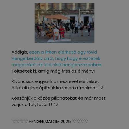
Addigis,
ezen a linken elérhető egy rövid
Hengerkérdőív arról, hogy hogy éreztétek
magatokat az idei első hengerszezonban.
Töltsétek ki, amíg még friss az élmény!
Kíváncsiak vagyunk az észrevételeitekre,
ötleteitekre: építsük közösen a ‘malmot! 💡
Köszönjük a közös pillanatokat és már most
várjuk a folytatást! ツ
𓇢𓇢𓇢𓇢 HENGERMALOM 2025 𓇢𓇢𓇢𓇢