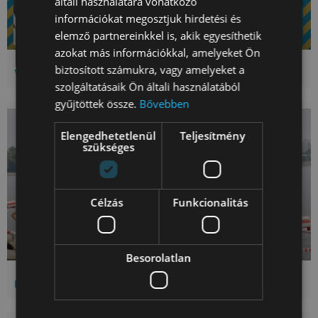
általi használatára vonatkozó
információkat megosztjuk hirdetési és
elemző partnereinkkel is, akik egyesíthetik
azokat más információkkal, amelyeket Ön
biztosított számukra, vagy amelyeket a
Valyo!Rakpart ~ IX. hétvége ~ Vakáció
szolgáltatásaik Ön általi használatából
gyűjtöttek össze.
Bővebben
Elengedhetetlenül
Teljesítmény
szükséges
Célzás
Funkcionalitás
Besorolatlan
Ismét megnyílt a szabadstrand az Árasztó-parton