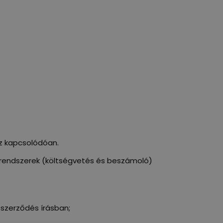
oz kapcsolódóan.
i rendszerek (költségvetés és beszámoló)
szerződés írásban;