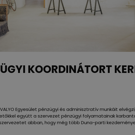
ÜGYI KOORDINÁTORT KERE
 VALYO Egyesület pénzügyi és adminisztratív munkáit elvég
etőkkel együtt a szervezet pénzügyi folyamatainak karbantar
a szervezetet abban, hogy még több Duna-parti kezdeménye