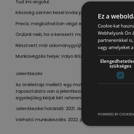
Tud írni angolul.
Készség szinten kezel irodai programokat (Gmail, PDF
Ez a webolda
Precíz, megbízhatóan végzi el a megállapodott fela
Cookie-kat haszná
Webhelyünk Ön ál
Örülünk neki, ha a keresett munkatárs:
partnereinkkel is
Résztvett már adománygyűjtő kampányban.
vagy amelyeket a 
Munkavégzés helye: Valyo Bázis, Budapest, Kosztolány
Elengedhetetle
szükséges
Jelentkezés
Az önéletrajz mellett egy motivációs levelet várunk 
tapasztalata van a jelentkezőnek, illetve miként tudj
egyidejűleg kérjük két referencia személy (név, munka
Jelentkezési határidő: 2021. december 6.
POWERED BY COOKIES
Várható munkakezdés: 2022. január