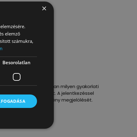
×
 elemzésére.
 és elemző
sított számukra,
n
Besorolatlan
 megtudni, hogy konkrétan milyen gyakorlati
ségét az értékeink iránt. A jelentkezéssel
 email) és a fizetési igény megjelölését.
ELFOGADÁSA