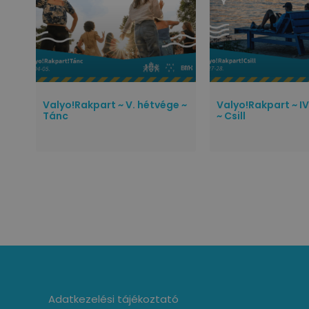
Valyo!Rakpart ~ V. hétvége ~
Valyo!Rakpart ~ I
Tánc
~ Csill
Adatkezelési tájékoztató