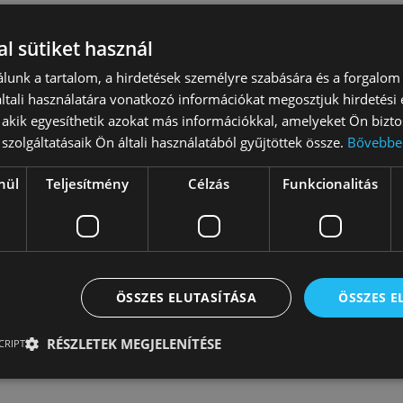
, Microsoft Word, Excel és Power Point, Zoom);
l sütiket használ
datokat;
lunk a tartalom, a hirdetések személyre szabására és a forgalom
tali használatára vonatkozó információkat megosztjuk hirdetési
, akik egyesíthetik azokat más információkkal, amelyeket Ön bizto
szolgáltatásaik Ön általi használatából gyűjtöttek össze.
Bővebbe
i Dezső tér 7./online
nül
Teljesítmény
Célzás
Funkcionalitás
az info@valyo.hu címre. A motivációs levélből azt szeretnénk
a alátámasztani a leírt tulajdonságok meglétét, elkötelezett
hely és pozíció, a jelentkezővel való kapcsolat, telefonszám,
ÖSSZES ELUTASÍTÁSA
ÖSSZES 
RÉSZLETEK MEGJELENÍTÉSE
CRIPT