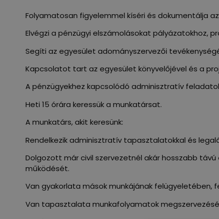
Folyamatosan figyelemmel kíséri és dokumentálja a
Elvégzi a pénzügyi elszámolásokat pályázatokhoz, p
Segíti az egyesület adományszervezői tevékenységé
Kapcsolatot tart az egyesület könyvelőjével és a pro
A pénzügyekhez kapcsolódó adminisztratív feladatok
Heti 15 órára keressük a munkatársat.
A munkatárs, akit keresünk:
Rendelkezik adminisztratív tapasztalatokkal és lega
Dolgozott már civil szervezetnél akár hosszabb táv
működését.
Van gyakorlata mások munkájának felügyeletében, f
Van tapasztalata munkafolyamatok megszervezésébe