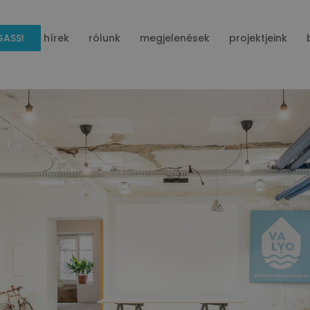
ASS!
hírek
rólunk
megjelenések
projektjeink