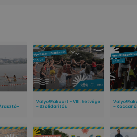
Valyo!Rakpart ~ VIII. hétvége
Valyo!Rakp
Árasztó-
~ Szolidaritás
~ Koccaná