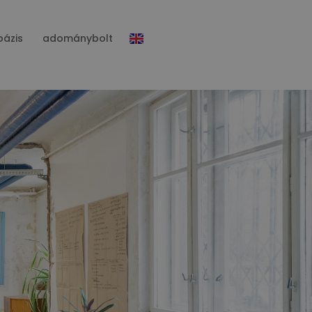
bázis
adománybolt