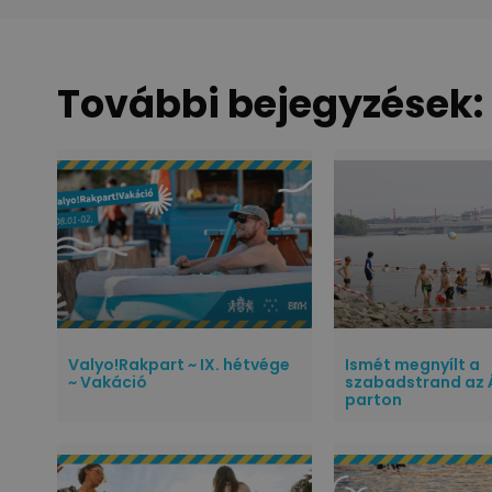
További bejegyzések:
Valyo!Rakpart ~ IX. hétvége
Ismét megnyílt a
~ Vakáció
szabadstrand az 
parton