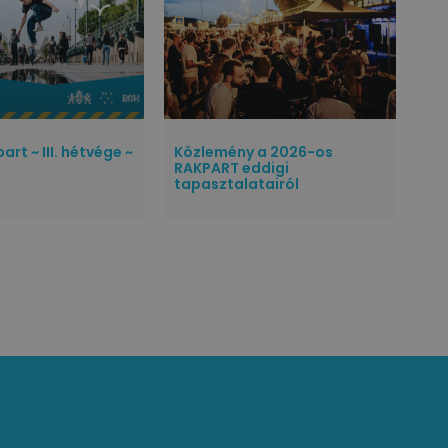
rt ~ III. hétvége ~
Közlemény a 2026-os
RAKPART eddigi
tapasztalatairól