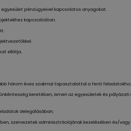
z egyesület pénzügyeivel kapcsolatos anyagokat.
rojektekhez kapcsolódóan.
t.
jektvezetőkkel.
at ellátja.
lább három éves szakmai tapasztalattal a fenti feladatokh
ú önkéntesség keretében, ismeri az egyesületek és pályázat
eladatok delegálásában;
n, szervezetek adminisztrációjának kezelésében és/vagy 