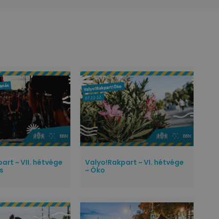
art ~ VII. hétvége
Valyo!Rakpart ~ VI. hétvége
s
~ Öko