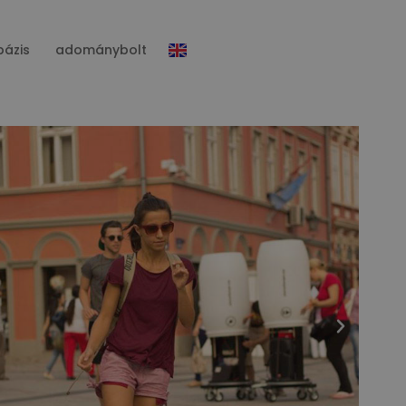
bázis
adománybolt