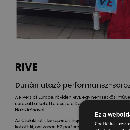
RIVE
Dunán utazó performansz-soro
A Rivers of Europe, röviden RIVE egy nemzetközi művés
sorozattal kötötte össze a Duna partján élőket. A pro
kialakításával.
Ez a webolda
Az átalakított, kiszuperált hajó Fekete erdőtől a Fe
Cookie-kat haszná
kötött ki, összesen 52 performansz mutattak be 25 