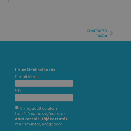
KÖVETKEZŐ
FIeSZta
Hírlevél feliratkozás
*
E-mail cím
Név
A megadott adataim
kezeléséhez hozzájárulok, az
Adatkezelési tájékoztatót
megismertem, elfogadom.