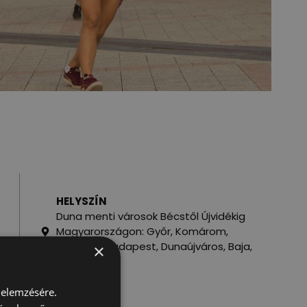
HELYSZÍN
Duna menti városok Bécstől Újvidékig
Magyarországon: Győr, Komárom,
Visegrád, Budapest, Dunaújváros, Baja,
×
Mohács
an
IDŐPONT
 elemzésére.
2013-2014