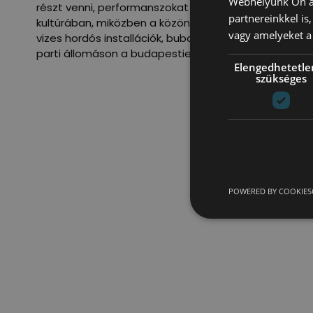
Webhelyünk Ön ál
részt venni, performanszokat megtekinteni. Az előa
partnereinkkel is
kultúrában, miközben a közönségbarát előadások és a
vagy amelyeket a 
vizes hordós installációk, buborékgyár és lámpa könn
parti állomáson a budapestiek is megnézhettek.
Elengedhetetle
szükséges
POWERED BY COOKIES