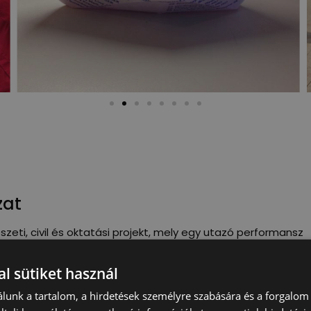
zat
zeti, civil és oktatási projekt, mely egy utazó performansz
jektbe a Valyo bedolgozott, a hajó installációinak
l sütiket használ
kete-tenger felé és 40 napon át csorgott a Dunán, 37 városb
lunk a tartalom, a hirdetések személyre szabására és a forgalom
művésszel. A Duna-parti megállóknál workshopokon lehetett