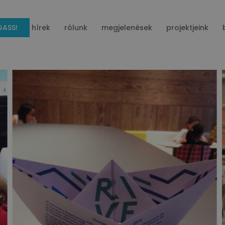
ASS!
hírek
rólunk
megjelenések
projektjeink