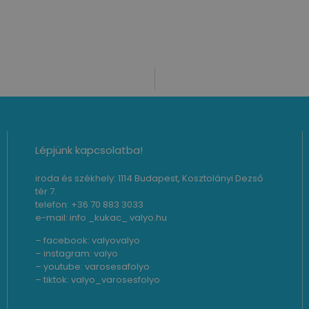
Lépjünk kapcsolatba!
iroda és székhely: 1114 Budapest, Kosztolányi Dezső
tér 7.
telefon: +36 70 883 3033
e-mail: info _kukac_ valyo.hu
– facebook:
valyovalyo
– instagram:
valyo
– youtube:
varosesafolyo
– tiktok:
valyo_varosesfolyo