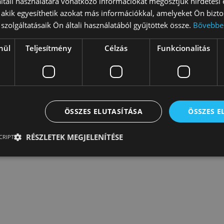
tali használatára vonatkozó információkat megosztjuk hirdetési
dások a vízminőség megjelenésével kísérleteztek a magas
, akik egyesíthetik azokat más információkkal, amelyeket Ön bizto
z érthetőség kérdéseit is feszegették. A hajóra készített
szolgáltatásaik Ön általi használatából gyűjtöttek össze.
Bővebbe
yen kigördíthető volt a hajóról a partra, melyen anno a Nehr
nül
Teljesítmény
Célzás
Funkcionalitás
ÖSSZES ELUTASÍTÁSA
ÖSSZES 
RÉSZLETEK MEGJELENÍTÉSE
CRIPT