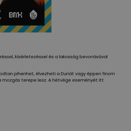
éssel, kísérletezéssel és a lakosság bevonásával
yugodtan pihenhet, élvezheti a Dunát vagy éppen finom
d a mozgás terepe lesz. A hétvége eseményét itt