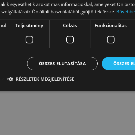
zervezésében élvezhettek kiállításokat és programokat.
, akik egyesíthetik azokat más információkkal, amelyeket Ön bizto
szolgáltatásaik Ön általi használatából gyűjtöttek össze.
Bővebbe
nézhetitek meg. Enyedi Zsolt grafikáiban és animációban a víz
int egy kizökkenés a normalitásból: egyszer csak egy csavar
nül
Teljesítmény
Célzás
Funkcionalitás
ÖSSZES ELUTASÍTÁSA
ÖSSZES 
túrorvostan) szakértő nyitja meg.
RÉSZLETEK MEGJELENÍTÉSE
CRIPT