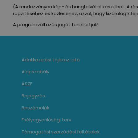
(A rendezvényen kép- és hangfelvétel készülhet. A ré
rögzítéséhez és közléséhez, azzal, hogy kizárólag ki
A programváltozás jogát fenntartjuk!
Adatkezelési tájékoztató
Alapszabály
ÁSZF
Bejegyzés
Beszámolók
Esélyegyenlőségi terv
Támogatási szerződési feltételek