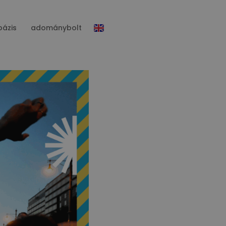
bázis
adománybolt