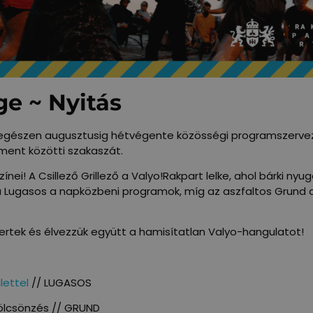
ge ~ Nyitás
ől egészen augusztusig hétvégente közösségi programszervez
lament közötti szakaszát.
nei! A Csillező Grillező a Valyo!Rakpart lelke, ahol bárki n
és a Lugasos a napközbeni programok, míg az aszfaltos Grun
ertek és élvezzük együtt a hamisítatlan Valyo-hangulatot!
lettel
// LUGASOS
 kölcsönzés // GRUND