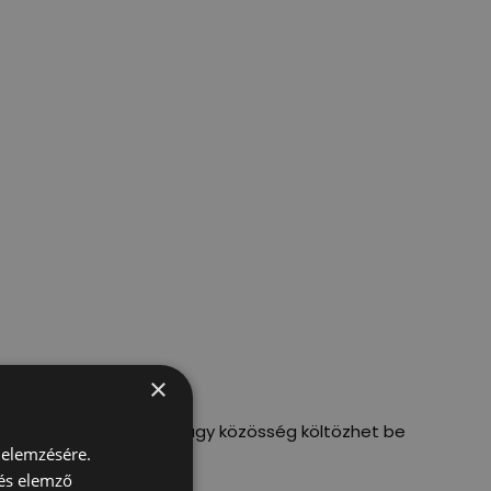
×
egy-egy szervezet, cég vagy közösség költözhet be
 elemzésére.
 és elemző