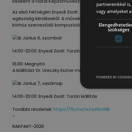
Elsőként a Fiatal Képzőművészek Stúdiója Egyesület s
partnereinkkel is
vagy amelyeket a 
Az első hétvégén Enyedi Zsolt: Torzió című kiállítását 
egészség kérdéseiről. A művek a torzióhoz kötődnek, m
Elengedhetetle
körhöz szerveződő kompozíciót.
szükséges
Június 6, szombat
14:00-20:00: Enyedi Zsolt: Torzió kiállítás
16:00: Megnyitó
A kiállítást Dr. Ureczky Eszter medical humanities (kul
POWERED BY COOKIES
Június 7, vasárnap
14:00-20:00: Enyedi Zsolt: Torzió kiállítás
További részletek:
https://fb.me/e/adfbVNlii
~
RAKPART~2026