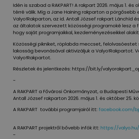
Idén is szabad a RAKPART! A rakpart 2026. május 1. és
térré válik. Míg a Jane Haining rakparton a pörgőseb
Valyo!Rakparton, az id. Antall József rakpart Lánchíd és
az általatok szervezett közösségi programoké lesz a 
hogy saját programjaikkal, kezdeményezéseikkel alakít
Közösségi pikniket, röplabda meccset, felolvasóestet 
lakosság bevonásával aktivizáljuk a Valyo!Rakpartot.
Valyo!Rakpartot.
Részletek és jelentkezés: https://bit.ly/valyorakpart_o
~
A RAKPART a Fővárosi Önkormányzat, a Budapesti Műve
Antall József rakparton 2026. május 1. és október 25. kö
A RAKPART további programjairól itt:
facebook.com/bp
A RAKPART projektről bővebb infók itt:
https://valyo.hu
~