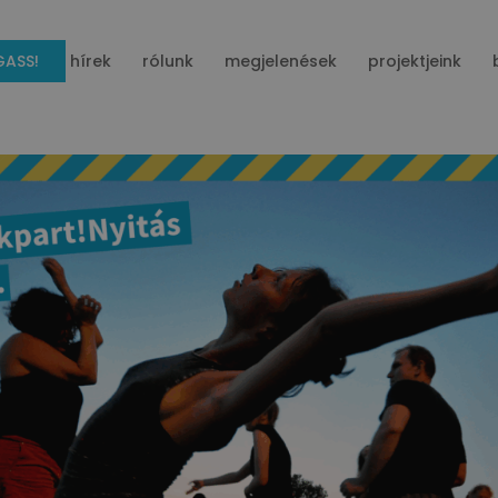
ASS!
hírek
rólunk
megjelenések
projektjeink