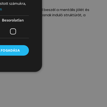
sított számukra,
n
 szimbolikáján keresztül beszél a mentális jólét és
odás dönti meg a biztosnak induló struktúrát, a
Besorolatlan
ELFOGADÁSA