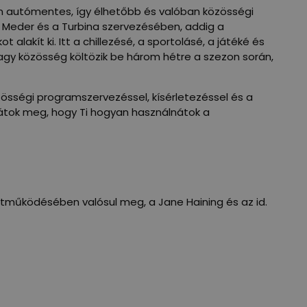
tán autómentes, így élhetőbb és valóban közösségi
a Meder és a Turbina szervezésében, addig a
alakít ki. Itt a chillezésé, a sportolásé, a játéké és
agy közösség költözik be három hétre a szezon során,
zösségi programszervezéssel, kísérletezéssel és a
sátok meg, hogy Ti hogyan használnátok a
tműködésében valósul meg, a Jane Haining és az id.