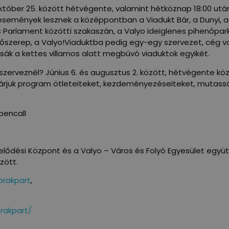
 október 25. között hétvégente, valamint hétköznap 18:00 u
b események lesznek a középpontban a Viadukt Bár, a Dunyi, 
 Parlament közötti szakaszán, a Valyo ideiglenes pihenőparkot 
főszerep, a Valyo!Viaduktba pedig egy-egy szervezet, cég v
sák a kettes villamos alatt megbúvó viaduktok egyikét.
szerveznél? Június 6. és augusztus 2. között, hétvégente kö
 Várjuk program ötleteiteket, kezdeményezéseiteket, mutas
pencall
lődési Központ és a Valyo – Város és Folyó Egyesület együt
zött.
rakpart
,
/rakpart/