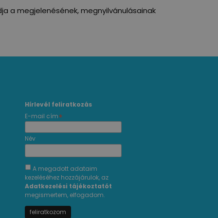
adja a megjelenésének, megnyilvánulásainak
Hírlevél feliratkozás
*
E-mail cím
Név
A megadott adataim
kezeléséhez hozzájárulok, az
Adatkezelési tájékoztatót
megismertem, elfogadom.