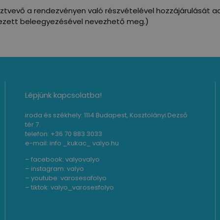
sztvevő a rendezvényen való részvételével hozzájárulását 
fejezett beleegyezésével nevezhető meg.)
Lépjünk kapcsolatba!
iroda és székhely: 1114 Budapest, Kosztolányi Dezső
tér 7.
telefon: +36 70 883 3033
e-mail: info _kukac_ valyo.hu
– facebook:
valyovalyo
– instagram:
valyo
– youtube:
varosesafolyo
– tiktok:
valyo_varosesfolyo