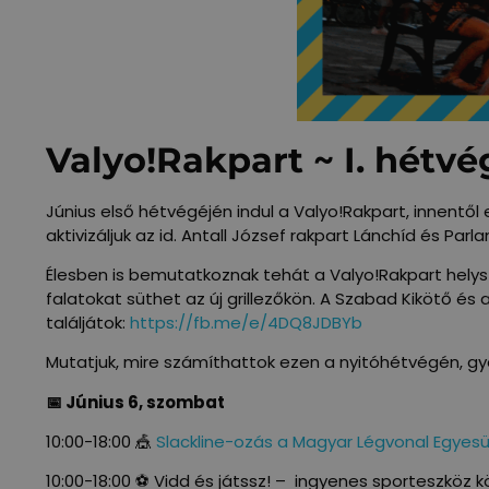
Valyo!Rakpart ~ I. hétvé
Június első hétvégéjén indul a Valyo!Rakpart, innent
aktivizáljuk az id. Antall József rakpart Lánchíd és Par
Élesben is bemutatkoznak tehát a Valyo!Rakpart helyszí
falatokat süthet az új grillezőkön. A Szabad Kikötő 
találjátok:
https://fb.me/e/4DQ8JDBYb
Mutatjuk, mire számíthattok ezen a nyitóhétvégén, gy
📅 Június 6, szombat
10:00-18:00 🎪
Slackline-ozás a Magyar Légvonal Egyesü
10:00-18:00 ⚽ Vidd és játssz! – ingyenes sporteszköz