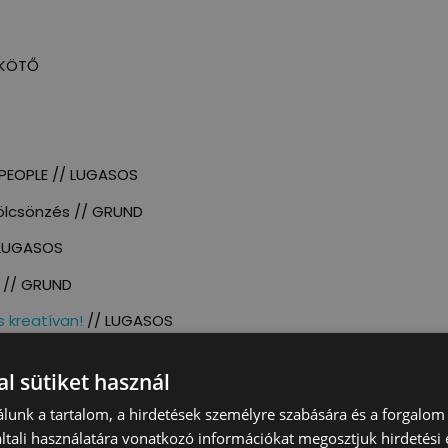
IKÖTŐ
PEOPLE // LUGASOS
 kölcsönzés // GRUND
LUGASOS
l // GRUND
 kreatívan!
// LUGASOS
l sütiket használ
 Jane Haining rakparton található a Vigadó Rakparton. Ide 
lunk a tartalom, a hirdetések személyre szabására és a forgalom
yet.
tali használatára vonatkozó információkat megosztjuk hirdetési