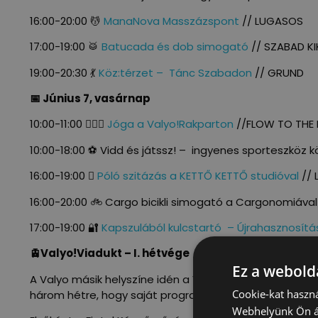
16:00-20:00 💆
ManaNova Masszázspont
// LUGASOS
17:00-19:00 🥁
Batucada és dob simogató
// SZABAD K
19:00-20:30 💃
Köz:térzet – Tánc Szabadon
// GRUND
📅 Június 7, vasárnap
10:00-11:00 🧘🏽‍♀️
Jóga a Valyo!Rakparton
//FLOW TO THE 
10:00-18:00 ⚽ Vidd és játssz! – ingyenes sporteszköz
16:00-19:00 🫟
Póló szitázás a KETTŐ KETTŐ studióval
// 
16:00-20:00 🚲 Cargo bicikli simogató a Cargonomiáva
17:00-19:00 🔐
Kapszulából kulcstartó – Újrahasznosítás
🚊Valyo!Viadukt – I. hétvége
Ez a webolda
A Valyo másik helyszíne idén a Valyo!Viadukt, amely a
Cookie-kat haszná
három hétre, hogy saját programjaikkal alakítsák a hel
Webhelyünk Ön ál