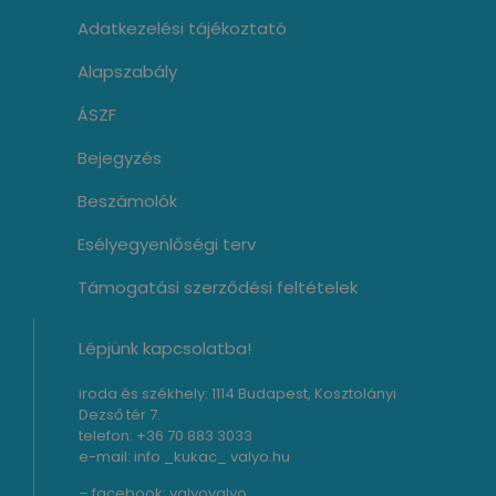
Adatkezelési tájékoztató
Alapszabály
ÁSZF
Bejegyzés
Beszámolók
Esélyegyenlőségi terv
Támogatási szerződési feltételek
Lépjünk kapcsolatba!
iroda és székhely: 1114 Budapest, Kosztolányi
Dezső tér 7.
telefon: +36 70 883 3033
e-mail: info _kukac_ valyo.hu
– facebook:
valyovalyo