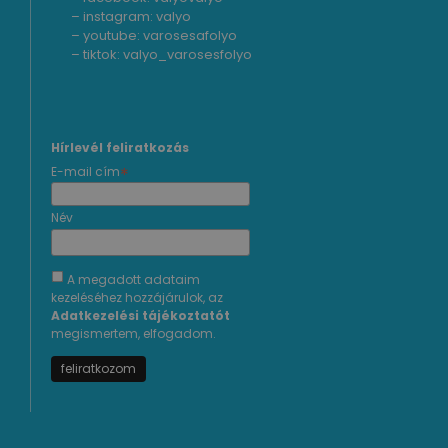
– instagram:
valyo
– youtube:
varosesafolyo
– tiktok:
valyo_varosesfolyo
Hírlevél feliratkozás
*
E-mail cím
Név
A megadott adataim
kezeléséhez hozzájárulok, az
Adatkezelési tájékoztatót
megismertem, elfogadom.