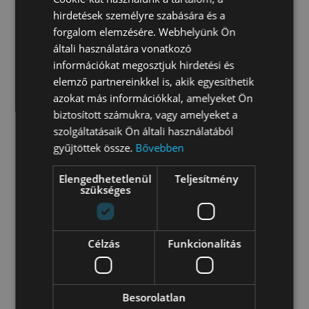
hirdetések személyre szabására és a
forgalom elemzésére. Webhelyünk Ön
általi használatára vonatkozó
információkat megosztjuk hirdetési és
elemző partnereinkkel is, akik egyesíthetik
azokat más információkkal, amelyeket Ön
biztosított számukra, vagy amelyeket a
szolgáltatásaik Ön általi használatából
gyűjtöttek össze.
Bővebben
Elengedhetetlenül
Teljesítmény
szükséges
Fotók: Bognár Benedek, Nagy Tamás, Simon
Zsuzsanna, Spengler László
Célzás
Funkcionalitás
HELYSZÍN
Besorolatlan
Szent Gellért tér 300 cm-es vízállás