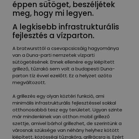
éppen sütöget, beszéljétek
meg, hogy mi legyen.
A legkisebb infrastrukturális
fejlesztés a vízparton.
A bratwursttól a csevapcsicsáig hagyománya
van a Duna-parti nemzetek vízparti
sütögetésének. Ennek ellenére egy kiépített
grillező, tűzrakó sem volt a budapesti Duna-
parton tíz évvel ezelőtt. Ez a helyzet azóta
megváltozott.
A grillezés egy olyan köztéri funkció, ami
minimális infrastrukturális fejlesztéssel sokkal
otthonosabbá tesz egy területet. Ugyan szinte
már mindenkinek van otthon mobil grillező
szettje, amivel bárhol grillezhet, de szerintünk a
városnak szüksége van néhány helyhez kötött
kiépített, közösségi tűzrakóra, grillrácsra is. Ezért