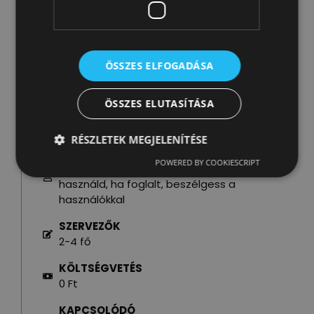
alatt üzemel csak
Jane Haining rakpart
Árasztó-part
Római-part (átmenetileg zárva)
ÖSSZES ELFOGADÁSA
Vizafogó
Margit-sziget
ÖSSZES ELUTASÍTÁSA
IDŐPONT
2011 - folyamatos
RÉSZLETEK MEGJELENÍTÉSE
RÉSZTVEVŐK
POWERED BY COOKIESCRIPT
NINCS FOGLALÁS, ha üres a grillező
használd, ha foglalt, beszélgess a
használókkal
SZERVEZŐK
2-4 fő
KÖLTSÉGVETÉS
0 Ft
KAPCSOLÓDÓ