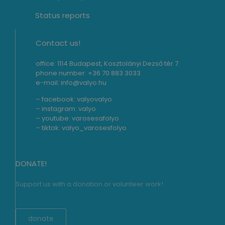
Status reports
Contact us!
office: 1114 Budapest, Kosztolányi Dezső tér 7.
phone number: +36 70 883 3033
e-mail: info@valyo.hu
– facebook:
valyovalyo
– instagram:
valyo
– youtube:
varosesafolyo
– tiktok:
valyo_varosesfolyo
DONATE!
Support us with a donation or volunteer work!
donate