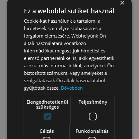
Artists: Lili Bartha, Efe Özyaba, Márton Major,
×
Angéla Nagy, Boglárka Pataki
Ez a weboldal sütiket használ
Cookie-kat használunk a tartalom, a
Supervisors/Consultants: Gergely Kukucska,
Miklós Tömör, Gergő Tóth, Dávid Varga
hirdetések személyre szabására és a
forgalom elemzésére. Webhelyünk Ön
In 2014, the Concrete Workshop course took
általi használatára vonatkozó
place in Valyo’s workroom, and in the following
információkat megosztjuk hirdetési és
years, the Ficcens and Outflow projects followed
elemző partnereinkkel is, akik egyesíthetik
this first collaboration.
azokat más információkkal, amelyeket Ön
biztosított számukra, vagy amelyeket a
Photos: Bognár Benedek, Simon Zsuzsanna
szolgáltatásaik Ön általi használatából
gyűjtöttek össze.
Bővebben
Elengedhetetlenül
Teljesítmény
szükséges
LOCATION
Pest, id. Antall József rkp.
Célzás
Funkcionalitás
DATE