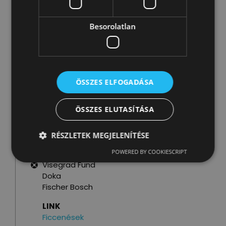
2014
PARTICIPANTS
Besorolatlan
3000 fő
ORGANIZERS
4 fő
BUDGET
ÖSSZES ELFOGADÁSA
200.000 Ft.
ÖSSZES ELUTASÍTÁSA
PARTNERS
Beton Workshop S39
RÉSZLETEK MEGJELENÍTÉSE
SUPPORTERS
POWERED BY COOKIESCRIPT
BME
Visegrad Fund
Doka
Fischer Bosch
LINK
Ficcenések