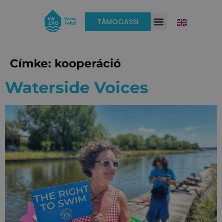
TÁMOGASS!
Címke:
kooperáció
Waterside Voices