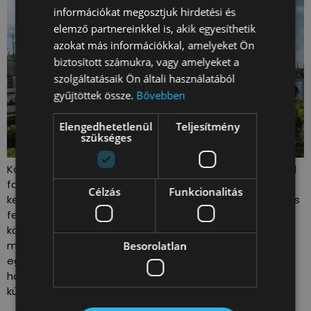
információkat megosztjuk hirdetési és
elemző partnereinkkel is, akik egyesíthetik
azokat más információkkal, amelyeket Ön
biztosított számukra, vagy amelyeket a
szolgáltatásaik Ön általi használatából
gyűjtöttek össze.
Bővebben
Elengedhetetlenül
Teljesítmény
szükséges
Közlekedéssel, urbanisztikával és környezetvédelemmel
foglalkozó civil szervezeteink azért fogtak össze és
Célzás
Funkcionalitás
kezdeményezték tavaly ősszel, hogy a Lánchíd – a teljes
felújítást követően – dugómentes és a fenntartható
közlekedési eszközök számára átjárható terület
maradjon. Szakmai szervezeteink szerint ez a lépés az
Besorolatlan
egyetlen elfogadható megoldás a XXI. században, és
hatalmas mérföldkő az élhető Budapestért való
küzdelmünkben. Közös […]