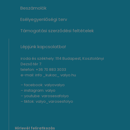
Beszámolók
Esélyegyenlőségi terv
Támogatási szerződési feltételek
Lépjünk kapcsolatba!
iroda és székhely: 1114 Budapest, Kosztolányi
Dezső tér 7.
telefon: +36 70 883 3033
e-mail: info _kukac_ valyo.hu
– facebook:
valyovalyo
– instagram:
valyo
– youtube:
varosesafolyo
– tiktok:
valyo_varosesfolyo
Hírlevél feliratkozás