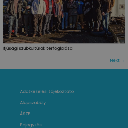
Ifjúsági szubkultúrák térfoglalása
Next
→
Adatkezelési tájékoztató
Alapszabály
ÁSZF
Bejegyzés