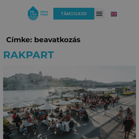
TÁMOGASS!
Címke:
beavatkozás
RAKPART