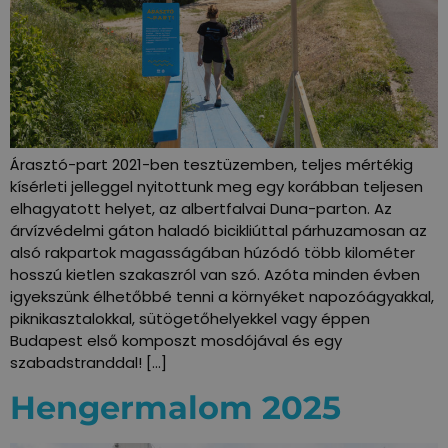
Árasztó-part 2021-ben tesztüzemben, teljes mértékig
kísérleti jelleggel nyitottunk meg egy korábban teljesen
elhagyatott helyet, az albertfalvai Duna-parton. Az
árvízvédelmi gáton haladó bicikliúttal párhuzamosan az
alsó rakpartok magasságában húzódó több kilométer
hosszú kietlen szakaszról van szó. Azóta minden évben
igyekszünk élhetőbbé tenni a környéket napozóágyakkal,
piknikasztalokkal, sütögetőhelyekkel vagy éppen
Budapest első komposzt mosdójával és egy
szabadstranddal! […]
Hengermalom 2025