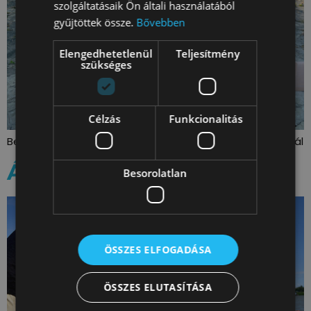
szolgáltatásaik Ön általi használatából
gyűjtöttek össze.
Bővebben
Elengedhetetlenül
Teljesítmény
szükséges
Célzás
Funkcionalitás
Beton bútor és grillező a Margitszigeten és a Vizafogónál
Árasztó-part 2024
Besorolatlan
ÖSSZES ELFOGADÁSA
ÖSSZES ELUTASÍTÁSA