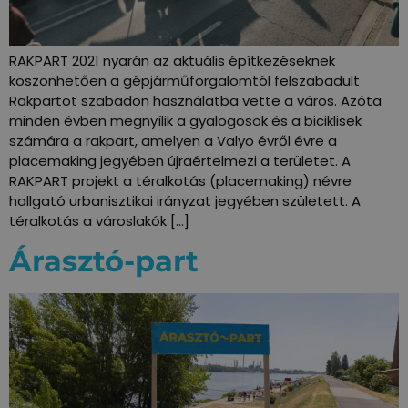
RAKPART 2021 nyarán az aktuális építkezéseknek
köszönhetően a gépjárműforgalomtól felszabadult
Rakpartot szabadon használatba vette a város. Azóta
minden évben megnyílik a gyalogosok és a biciklisek
számára a rakpart, amelyen a Valyo évről évre a
placemaking jegyében újraértelmezi a területet. A
RAKPART projekt a téralkotás (placemaking) névre
hallgató urbanisztikai irányzat jegyében született. A
téralkotás a városlakók […]
Árasztó-part