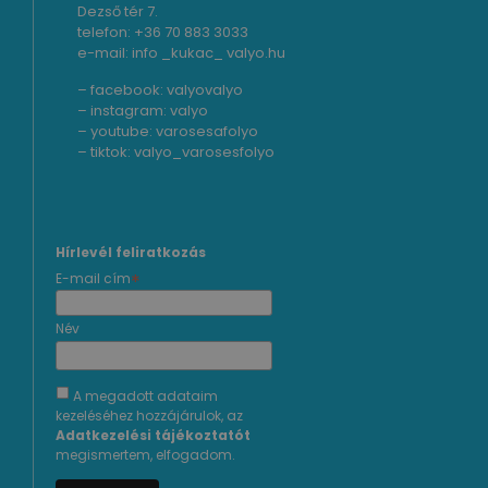
Dezső tér 7.
telefon: +36 70 883 3033
e-mail: info _kukac_ valyo.hu
– facebook:
valyovalyo
– instagram:
valyo
– youtube:
varosesafolyo
– tiktok:
valyo_varosesfolyo
Hírlevél feliratkozás
*
E-mail cím
Név
A megadott adataim
kezeléséhez hozzájárulok, az
Adatkezelési tájékoztatót
megismertem, elfogadom.