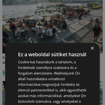
×
Ez a weboldal sütiket használ
A pesti alsó rakpart hosszútávú hasznosításának
Cookie-kat használunk a tartalom, a
előkészítése a taktikai urbanizmus eszközeivel.
hirdetések személyre szabására és a
Hupli bútor
forgalom elemzésére. Webhelyünk Ön
általi használatára vonatkozó
információkat megosztjuk hirdetési és
elemző partnereinkkel is, akik egyesíthetik
azokat más információkkal, amelyeket Ön
biztosított számukra, vagy amelyeket a